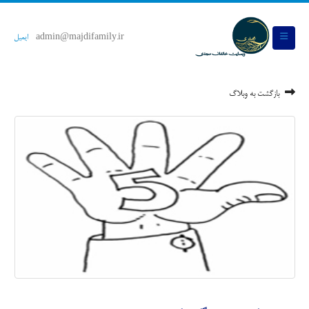
admin@majdifamily.ir
ایمیل
بازگشت به وبلاگ