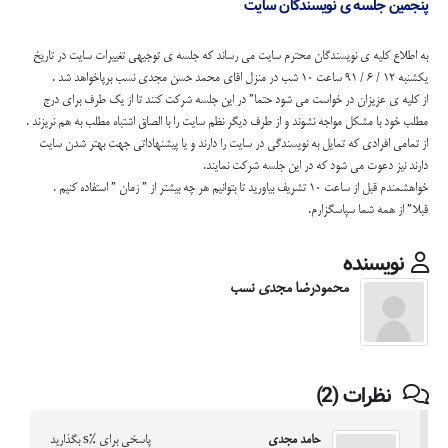
پنجمین جلسه ی نویسندگان سایت
به اطلاع کلیه ی نویسندگان محترم سایت می رساند که جلسه ی توجیهی تغییرات سایت در تاریخ
یکشنبه 12 / 6 / 91 ساعت 10 شب در منزل اقای محمد حسن مجدی نسب برپاخواهد شد .
از کلیه ی عزیزان در خواست می شود حتما” در این جلسه شرکت کنند تا از یک طرف برای درج
مطلب خود با مشکل مواجه نشوند و از طرف دیگر نظم سایت را با الصاق اشتباه مطلب به هم نریزند .
از تمامی افرادی که تمایل به نویسندگی در سایت را دارند و یا پیشنهاداتی جهت بهتر شدن سایت
دارند نیز دعوت می شود که در این جلسه شرکت نمایند.
خواهشمندم قبل از ساعت 10 تشریف بیاورید تا بتوانیم هر چه بیشتر از ” زمان ” استفاده کنیم .
قبلا” از همه شما سپاسگزارم.
نویسنده
محمودرضا مجدی نسب
نظرات (2)
حامد مجدی
پاسخی برای %s بگذارید