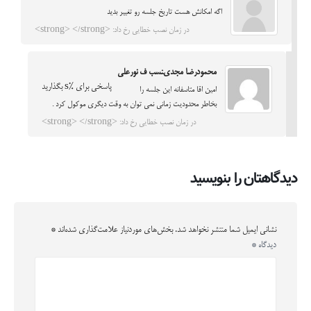
اگه امکانش هست تاریخ جلسه رو تغییر بدید
در زمان نصب خطایی رخ داد: <strong> </strong>
محمودرضا مجدىنسب ف نورعلى
پاسخی برای %s بگذارید
امين اقا متاسفانه اين جلسه را
بخاطر محدوديت زمانى نمى توان به وقت ديگرى موکول کرد .
در زمان نصب خطایی رخ داد: <strong> </strong>
دیدگاهتان را بنویسید
نشانی ایمیل شما منتشر نخواهد شد.
بخش‌های موردنیاز علامت‌گذاری شده‌اند
*
دیدگاه
*