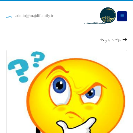
admin@majdifamily.ir
ایمیل
بازگشت به وبلاگ