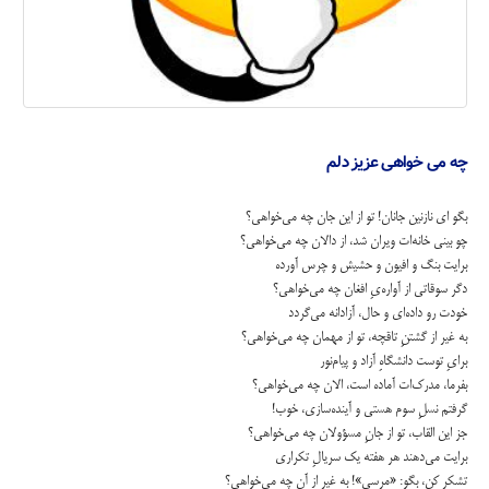
چه می خواهی عزیز دلم
بگو اي نازنين جانان! تو از اين جان چه مي‌خواهي؟
چو بيني خانه‌ات ويران شد، از دالان چه مي‌خواهي؟
برايت بنگ و افيون و حشيش و چرس آورده
دگر سوقاتي از آواره‌يِ افغان چه مي‌خواهي؟
خودت رو داده‌اي و حال، آزادانه مي‌گردد
به غير از گشتنِ تاقچه، تو از مهمان چه مي‌خواهي؟
برايِ توست دانشگاهِ آزاد و پيام‌نور
بفرما، مدرك‌ات آماده است، الان چه مي‌خواهي؟
گرفتم نسلِ سوم هستي و آينده‌سازي، خوب!
جز اين القاب، تو از جانِ مسؤولان چه مي‌خواهي؟
برايت مي‌دهند هر هفته يك سريالِ تكراري
تشكر كن، بگو: «مرسي»! به غير از آن چه مي‌خواهي؟