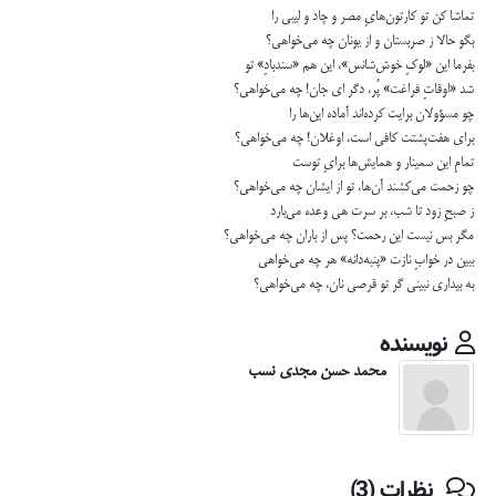
تماشا كن تو كارتون‌هايِ مصر و چاد و ليبي را
بگو حالا ز صربستان و از يونان چه مي‌خواهي؟
بفرما اين «لوكِ خوش‌شانس»، اين هم «سندبادِ» تو
شد «اوقاتِ فراغت» پُر، دگر اي جان! چه مي‌خواهي؟
چو مسؤولان برايت كرده‌اند آماده اين‌ها را
براي هفت‌پشتت كافي است، اوغلان! چه مي‌خواهي؟
تمامِ اين سمينار و همايش‌ها برايِ توست
چو زحمت مي‌كشند آن‌ها، تو از ايشان چه مي‌خواهي؟
ز صبحِ زود تا شب، بر سرت هي وعده مي‌بارد
مگر بس نيست اين رحمت؟ پس از باران چه مي‌خواهي؟
ببين در خوابِ نازت «پنبه‌دانه» هر چه مي‌خواهي
به بيداري نبيني گر تو قرصي نان، چه مي‌خواهي؟
نویسنده
محمد حسن مجدی نسب
نظرات (3)