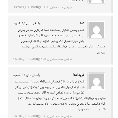
نباشید خدا قوت.
در زمان نصب خطایی رخ داد: <strong> </strong>
کسا
پاسخی برای %s بگذارید
باسلام وعرض تشکراز زحمات همه دست اندرکاران همایش وعرض
تبریک عیدنوروزجهت تصحیح خبردرموردخانم دکترکوثرشیخ نجدی
ایشان فارغ التحصیل دکتری شیمی تجزیه ازدانشگاه شهیدچمران
هستند.که درحال حاضرمشغول تدریس دردانشگاه میباشند. باآرزوی سلامتی وموفقیت
روزافزون
در زمان نصب خطایی رخ داد: <strong> </strong>
غریبه آشنا
پاسخی برای %s بگذارید
باسلام عزیزان این کار( گردهمایی)بسیاراقدام مثبت وارزشمندیست امابه
شرط اینکه ازاحوال خاندان بی خبر نبوده وبی تفاوت ازگرفتاریهای آنان
نگذریم ::::الان حدو دیکماهی است که آقای محمدرضامجدی نصب
بردارخواجه میرزاوغلامرضافرزندخ اسماعیل تصادف کرده ودربستربیماریست خاندانی که از
اقوام دراینگونه موارد دلجویی نکنند به چه دردی میخورن حالا صدتاهمایش هم
بگذارید…….مستدام باشید
در زمان نصب خطایی رخ داد: <strong> </strong>