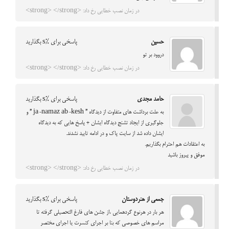
در زمان نصب خطایی رخ داد: <strong> </strong>
حسین
پاسخی برای %s بگذارید
دروود بر تو
در زمان نصب خطایی رخ داد: <strong> </strong>
حامد مجدی
پاسخی برای %s بگذارید
به علت برداشت های متفاوت از دیدگاه ” ja-namaz ab-kesh ” و
جلوگیری از ایجاد تشنج دیدگاه ایشان + پاسخ هایی که به دیدگاه
ایشان داده شد از سایت پاک و در ادامه تایید نشدند.
به اعتقادات هم احترام بگذاریم.
موفق و پیروز باشید
در زمان نصب خطایی رخ داد: <strong> </strong>
جمعی از هنردوستان
پاسخی برای %s بگذارید
هر بار در هرنوع گردهمایی ،از جشن های فارغ التحصیلی گرفته تا
مراسم های خصوصی که بنا بر اجرای کنسرت یا اجرای مختصر