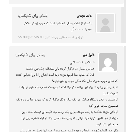
حامد مجدی
پاسخی برای %s بگذارید
با تشکر از اطلاع رسانی شما،امید است که هرچه زودتر سلامتی
خود را به دست آورند
در زمان نصب خطایی رخ داد: <strong> </strong>
فامیل دور
پاسخی برای %s بگذارید
با سلام و خسته نباشی
همایش امسال نیز برگزار گردید ولی متاسفانه پیشرفتی نداشت
قبلا که جناب اشنا فرمود هزینه زیاد است ایشان را با بی احترامی گفتند
که غذای خوب نخورده حال انکه غذای خوب رو هم دیدیم!
الغرض برای پیشرفت بهتر این برنامه ذکر چند نکته ضروریست که امیدوارم طرح انها باعث
کدورت نگردد .
ایا نمیشد به جای دانشگاه همایش در یک سالن دیگر برگزار گردد که ورودی ندارند و نزدیک
دومیلیون صرف جویی کرد
ایا دادن هزینه هنگفت به یک خواننده برای یک برنامه چند دقیقه ای درست است . این
هزینه از کجا تامین گردیده ایا افرادی که پول دادند راضی بودند در ایام فاطمیه پول انها
صرف این کار گردد
مگر چند خانواده شهید در خاندان وجود داشت زیبنده نبود از همه انها تجلیل به عمل میامد