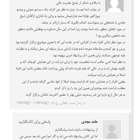
با سلام و تشکر از پاسخ حضرت عالی
در جواب شما دوست عزیز به نظر من کرایه یک سیستم صوتی و ویدیو
پروژکتور نهایتا صد هزارتومان میشود و برای راه اندازی ازاقایان شیخ
نجدی یا مشعلچی نیز میتوانستید کمک بگیرید که بسیار ارزانتر در میامد .
در مورد تجلیل منظور بنده شما نبودید زیرا شما در این سال دستاورد و موفقیتی داشتید منظور
بنده شخص دیگری بود !
در مورد نظر ندادن افراد بنده از افرادی که در جلسه ای که با همین موضوع برگزار گردیده بود
پرس و جو کردم و متاسفانه متوجه شدم هیئت امنای بسیار سلیقه ای عمل میکنند و به نظرات
بقیه توجهی نمیکنند برای همین ذکر پیشنهاد امری بیهوده بود .
به نظر شما کسی حاضر است شخصیت خود را برای شرکت در این همایش کوچک کند و
بگوید مهمان است و در حالی که بقیه هزینه داده اند پولی پرداخت نکند مطمن باشید این افراد
اصلا در همایش شرکت نمیکنند.
بعضی افراد را در همایش دیدم که ناراجت بودند اصلا از انها عکسی گرفته نشده و از این
مطلب ناراحت شده بودندبرای همین این بند را نیز ذکر کردم
به هر حال ارزو دارم این امر پسندیده خیلی بهتر با حضور اکثریت خاندان برگزار گردد
در زمان نصب خطایی رخ داد: <strong> </strong>
حامد مجدی
پاسخی برای %s بگذارید
از پیشنهادات سازنده شما سپاسگذارم.
اما ای کاش پیشنهاد داده می شد و اگر اجرا نمی شد بعد عرض می