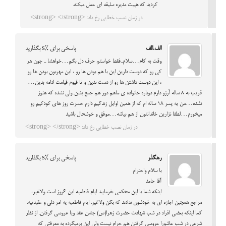
کردید که هییت مدیره سلیقه ای عمل میکنه.
در زمان نصب خطایی رخ داد: <strong> </strong>
الف.الف
پاسخی برای %s بگذارید
وقت به کام…سلام..فقط خواستم حرف دل بگم…خواهشا .. جون هر
کی رو که دوست دارین این با هم بودن ها رو ، این مهربون بودن ها رو
، این دوست داشتن ها رو از دست ندین و تا قیوم قیامت ادامه بدین…
قریب به 8 ساله آرزو دارم دوباره خانواده ی ماهم دور هم جمع بشن..ولی نشده که هنوز
نشده…من یه پسر 18 ساله ام که از همین اوایل زندگیم دارم حسرت روز های کودکیم رو
میخورم…لطفا نزارین خاندانتون از هم بپاشه…موفق و خوشحال باشید
در زمان نصب خطایی رخ داد: <strong> </strong>
رهگذر
پاسخی برای %s بگذارید
با سلام واحترام
آقا حامد
اینکه شما با این محکمی بفرمایید ایام فاطمیه این 6روز است ولاغیر،
مراجع همچین اجازه ای به خودشون ندادند که بگن ولاغیر. ایام فاطمیه یه امر دلی و عقیدتیه.
کما اینکه بعضی افراد در شب شهادت حضرت زهرا(س) جشن عقد ویا عروسی گرفتن. از نظر
شرعی در شب عاشورا عروسی گرفتن هم حرام نیست ولی این برمیگرده به معرفتی که