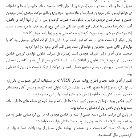
تجلیل از خانم طاهره مجدی نسب (مادر شهیدان جاویدالاثر مسعود و نادر جاویدنیا) و خانم شاهزاده
ی جواهرفروش (مادر شهیدان عبدالرضا و غلامحسین مجدیان) و خانم شوکت مجدی (مادر شهیدان
عدنان و عبدالرحمان فریدی فر) نیز با شکوه تمام صورت گرفت و پس از آن از تنها آزاده ی فامیل،
آقای غلامرضا مجدی با اهدای لوح تقدیر، قدردانی شد. این لوح، توسط خانم طاهره مجدی نسب
(که خود مادر دو شهید بود) صورت گرفت و صحنه هایی بدیع و زیبا را به نمایش گذاشت.
یکی دیگر از قسمت های برنامه که فوق العاده مورد اقبال قرار گرفت اجرای موسیقی بود که با
نوازندگی آقای حسین مجدیان و خوانندگی استاد جلیل القدر آقای وحید تاج اجرا گردید.
صحبت های آقای دکتر علیرضا مجدی نسب (مدیرعامل شرکت تعاونی تولیدی توزیعی خاندان
مجدی ) در مورد شرکت تعاونی و اتفاقات یک سال گذشته و پس از آن حضور کلیه ی اعضای
شرکت تعاونی و پرسش و پاسخ مستقیم حضار با اعضای شرکت از دیگر قسمت های این گردهمایی
بود.
تقدیر از آقای حامد مجدی (طراح روبات امدادگر VRX که در مسابقات آسیایی هندوستان حائز رتبه
ی اول گردیده بود) نیز با حضور کلیه ی اعضای شرکت تعاونی انجام گردید و سپس آقای محمدباقر
مجدی نسب با گفتن یک خاطره از زمان های قدیم لبخند را بر لبان حضار نشاند.
کلیپ عکس ورود مهمانان و سپس کلیپ اتحاد خاندان (که توسط کلیه ی شاخه های خاندان آماده
شده بود) پایان بخش این گردهمایی با شکوه بود.
در پایان این مراسم عکس دسته جمعی از کلیه ی خاندان مجدی که در این گردهمایی حضور به هم
رسانیده بودند گرفته شد که به زودی در وب سایت خاندان قرار داده خواهد شد.
لازم به ذکر است که قسمت های عمده ی برنامه های امسال از پیشنهادات شما عزیزان در
گردهمایی سال گذشته بود.