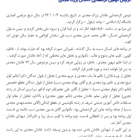
دومین گردهمایی خاندان بزرگ مجدی در تاریخ یکشنبه 3/ 1 / 93 در سالن شیخ مرتضی انصاری
دانشگاه ازاد اسلامی – واحد دزفول – برگزار گردید .
این مراسم در ساعت 5.50 دقیقه اغاز شد و در ابتدا قران و سرود ملی پخش گردید و سپس مسئول
گردهمایی امسال ، اقای محمد حسن مجدی نسب طی سخنان کوتاهی به حضار سالن خوش امد
گفت .
در برنامه های امسال نسبت به سال گذشته ، تغییراتی صورت گرفته بود که عبارت بودند از : خاطره
گویی ، کلیپ های متنوع و جالب ، تکنوازی و تجلیل های مختلفی که از آحاد خاندان صورت گرفت .
در ابتدا خانم شهین مجدی ، خاطره ی زیبایی تعریف کرد و سپس مزدوجین سال 92 خاندان مجدی
به سن فرا خوانده شدند و مورد تقدیر قرار گرفتند .
تجلیل از ورزشکاران ( خانم ها ساره مجدی و مریم مجدی ) نجلیل از قبول شدگان دکترا (خانم کوثر
شیخ نجدی و خانم رویا مجدی فر و آقای بهنام مجدی نسب) تجلیل از قبول شدگان مقطع تخصص
(خانم دکتر نیلوفر مجدی نسب) – تجلیل از آقای علی عجم (نفر دوم کنکور سراسری امسال در رشته
تجربی) تجلیل از اولین معلم خاندان مجدی (خانم مهین مجدی) و بالاخره تجلیل از مقام اول
مسابقات دانش آموزی صنعتی شریف در رشته نانوشیمی در مقطع ابتدائی (آقای محمدمهدی مجدی
نسب) از جمله برنامه های این گردهمایی بود. تکنوازی آقای حسین مجدی نسب خاتمه ی قسمت
اول برنامه بود و پس از لحظاتی قسمت دوم برنامه با کلیپ بسیار زیبا و تاثیرگذار شهدای خاندان
مجدی آغاز شد.
در این کلیپ از شهدای خاندان یادی شده بود و بدین وسیله، ارادت خاندان مجدی به این راست
قامتان تاریخ به معرض نمایش گذاشته شد.