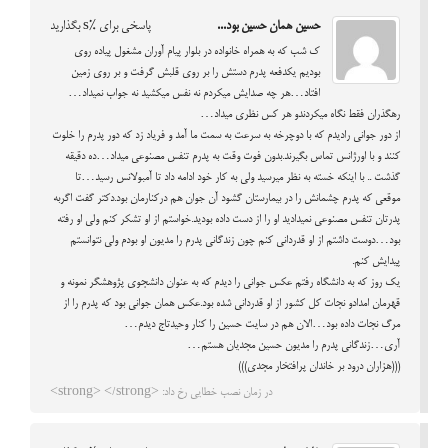
حسین همان حسین بود...
پاسخی برای %s بگذارید
ک شب که به همراه خانواده در بلوار پیام آوران مشغول پیاده روی
بودیم یکدفعه پدرم دستش را بر روی قلبش گرفت و بر روی زمین
افتاد…هر چه صدایش میکردم نه نفس میکشید نه جواب نمیداد…
رهگذران فقط نگاه میکردندو هر کس نظری میداد…
از دور جوانی رادیدم که با دوچرخه به سرعت به سمت ما آمد و فریاد زد که دور پدرم را خلوت
کنند و با اورژانس تماس بگیرند.بدون فوت وقت به پدرم تنفس مصنوعی میداد…ده دقیقه
گذشت .. با اینکه خسته به نظر میرسید ولی به کار خود ادامه داد تا آمبولانس رسید…تا
موقعی که پدرم چشمانش را در بیمارستان گشود آن جوان هم درکنارمان بود.دکتر گفت اگربه
پدرتان تنفس مصنوعی نمیدادید او را از دست داده بودید.خواستم از او تشکر کنم ولی او رفته
بود…دوست داشتم از او قدردانی کنم چون زندگانی پدرم را مدیون او بودم ولی نتوانستم
پیدایش کنم.
یک روز که به دانشگاه رفتم عکس جوانی را دیدم که به عنوان دانشجوی پژوهشگر نمونه و
قهرمان امدادو نجات کل کشور از او قدردانی شده بود.عکس همان جوانی بود که پدرم را از
مرگ نجات داده بود…الان هم در سایت حسین را کنار وحیدتاج دیدم…
آری…زندگانی پدرم را مدیون حسین مجدیان هستم…
(((هزاران درود بر خاندان پرافتخار مجدی)))
در زمان نصب خطایی رخ داد: <strong> </strong>