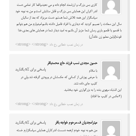
کاری بس بزرگ و ارزشمند انجام داده و می دهید.واقعا کار تمامی دست
اندر اکران این همایش بس بزرگ و قابل ستایش است.و من به نوبه خود
سپاسگزار این همه تلاش شما هستم. دست مریزاد که بعد از سالیان
سال این سعادت را نصیبم کردید که دیداری با افراد فامیل داشته باشم.امیدوارم من هم بتوانم
با قدمم یا قلمم یاری رسان شما عزیز آن باشم به امید دیدار شما در همایش های بعدی.خدا
قوت(اولین معلم زن خاندآن)
در زمان نصب خطایی رخ داد: <strong> </strong>
حسین مجدی نسب فرزند حاج محمدباقر
پاسخی برای %s بگذارید
با سلام
با عرض پوزش از کسانی که عکسشان در ورودی گرفته شد ولی در
کلیپ جای داده نشد.
این اشتباه سهوی بنده را به بزرگواری خود ببخشید.
(۲عکس در کلیپ جا افتاد)
در زمان نصب خطایی رخ داد: <strong> </strong>
میترامجدیان ف.مرحوم خواجه باقر
پاسخی برای %s بگذارید
من هم به نوبه خودم ازهمه دسست اندرکاران همایش سپاسگزارم خسته