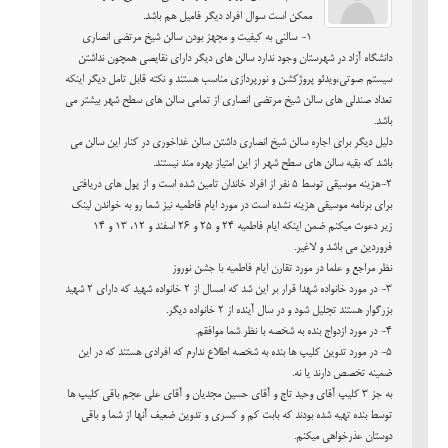
ممکن است سوال افراد دیگر فامیل هم باشد.
1- سالنی به کیفیت و مجهز بودن سالن شیخ مرتضی انصاری
دانشگاه آزاد در شهرستان وجود ندارد سالن های دیگر دارای نقایصی همچون نداشتن
سیستم صوتی،ویدئو پروژکشن و نورپردازی مناسب هستند و نکته قابل تامل دیگر اینکه
تعداد صندلی های سالن شیخ مرتضی انصاری از تمامی سالن های سطح شهر بیشتر می
باشد.
دلیل دیگر برای اجاره سالن شیخ انصاری داشتن سالن غداخوری در کنار این سالن می
باشد که بقیه سالن های سطح شهر از این امتیاز بهره مند نیستند.
2-هزینه موسیقی توسط 5 نفر از افراد خاندان تامین شده است و از پول های دریافتی
برای برنامه موسیقی هزینه نشده است در مورد ایام فاطمیه نیز شما رو به خواندن لینک
زیر دعوت میکنم ضمن اینکه ایام فاطمیه 24 و 25 و 26 اسفند و 12، 13 و 14
فروردین می باشد و لاغیر.
نظر مراجع و علما در مورد تقارن ایام فاطمیه با جشن نوروز
3- در مورد خانواده شهدا قرار بر این شد که امسال از 2 خانواده شهید که دارای 2 شهید
بزرگوار هستند تجلیل شود و در سال آینده از 2 خانواده دیگر.
4- در مورد ازدواج بنده به شخصه با نظر شما موافقم.
5- در مورد تدوین کلیپ ها بنده به شخصه اطلاع ندارم که افرادی هستند که در این
ضمینه تخصص دارند یا نه.
به جز 3 کلیپ آقای وحید تاج و آقای حسین مجدیان و آقای علی عجم باقی کلیپ ها
توسط بنده تهیه شده بودند که بابت کم و کسری و تدوین ضعیف آنها از شما و باقی
دوستان عذرخواهی میکنم.