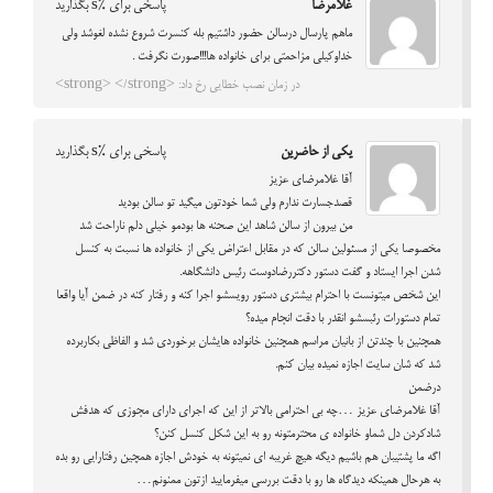
غلامرضا
پاسخی برای %s بگذارید
ماهم پارسال درسالن حضور داشتیم بله کنسرت شروع نشده لغوشد ولی
خداوکیلی مزاحمتی برای خانواده ها!!!صورت نگرفت .
در زمان نصب خطایی رخ داد: <strong> </strong>
یکی از حاضرین
پاسخی برای %s بگذارید
آقا غلامرضای عزیز
قصدجسارت ندارم ولی شما خودتون میگید تو سالن بودید
من بیرون از سالن شاهد این صحنه ها بودمو خیلی دلم ناراحت شد
مخصوصا یکی از مسئولین سالن که در مقابل اعتراض یکی از خانواده ها نسبت به کنسل
شدن اجرا ایستاد و گفت دستور دکتررضادوست رئیس دانشگاهه.
این شخص میتونست با احترام بیشتری دستور رویسشو اجرا کنه و رفتار کنه در ضمن آیا واقعا
تمام دستورات رئبسشو انقدر با دقت انجام میده؟
همچنین با چندتن از بانیان مراسم همچنین خانواده هایشان برخوردی شد و الفاظی بکاربرده
شد که شان سایت اجازه نمیده بیان کنم.
درضمن
آقا غلامرضای عزیز …چه بی احترامی بالاتر از این که اجرای دارای مجوزی که هدفش
شادکردن دل شماو خانواده ی محترمتونه رو به این شکل کنسل کنن؟
اگه ما پشتیبان هم باشیم دیگه هیچ غریبه ای نمیتونه به خودش اجازه همچین رفتارایی رو بده
به هرحال همینکه دیدگاه ها رو با دقت بررسی میفرمایید ازتون ممنونم…