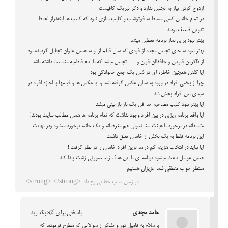
ازدواج کردن نیاز به تجلیل ندارد و ذکر تبریک کافیست
در تمام خاندان کسی مسلط به فوتوشاپ و کلیپ سازی نبود که کلیپ ها اینقدراز لحاظ
تدوین ضعیف بودند
بهتر نبود برای نماز برنامه تعطیل میشد
بهتر نبود به جای تجلیل مجدد از فردی که سال قبلم از او به همین عنوان تجلیل گردیده بود
از ذاکرین قاریان و حافظان قران و … تجلیل میشد که با ایام فاطمیه مناسبت داشته باشد
ایا گفتن همچین خاطره ای در شان یک جمع خانوادگی بود
چرا از بعضی افراد در ورود به سالن عکس گرفته نشد و ایا عکس ها و فیلمها با اجازه افراد در
سیدی بین افراد پخش شد
ایا بهتر نبود کلیپ مصاحبه حدااقل یک بار باز بینی میشد
ایا واقعا برنامه ریزی در بین افراد وجود نداشت که تمام برنامه ها همان مطالب سایت بودند !
متاسفانه در برخورد با هیئت امنا تعاونی هم مغرضانه و یک جانبه برخورد میشود ودر نهایت
این برنامه فقط به یک بخش از خاندان تعلق داشت
ایا نباید در انتخاب هزینه کم درامد ترین افراد خاندان را در نظر گرفت !
همین عوامل باعث میشود برنامه ای با این هدف زیبا صورتی زشت پیدا کند
منتظر جواب منطقی شما عزیزان هستیم
در زمان نصب خطایی رخ داد: <strong> </strong>
حامد مجدی
پاسخی برای %s بگذارید
با سلام به فامیل دور و تشکر از سوالاتی که مطرح فرمودند که