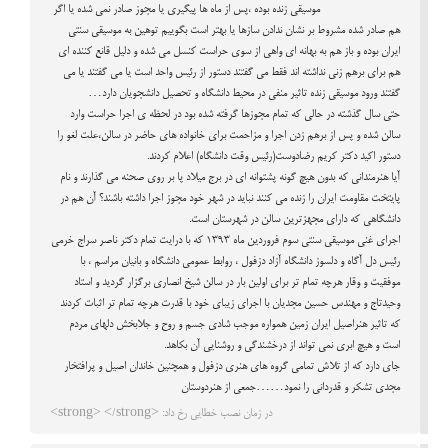
موسیقی زنده بوده ،پس از ماه ها پیگیری یا مجوز صادر نمی شده یا اگر
هم صادر شده مشروط بر نشان ندادن سازها یا بهتر است بگوییم توهین به موسیقی سنتی
ایران بوده و باز هم به بهانه ای واهی از سوی حراست کنسل می شده و دلیل قانع کننده ای
هم برای برهم زنی نداشته اند فقط می گفتند دستور از رئیس واحد است یا می گفتند یا می
گفتند ورود موسیقی زنده تاثیر منفی در محیط دانشگاه و تحصیل دانشجویان دارد…
حتی سال گذشته در حالی که تمام مجوزها گرفته شده بود در لحظه ی اجرا حراست وارد
سالن شده و پس از برهم زدن اجرا و مزاحمت برای خانواده های حاضر در سالن،علت لغو را
دستور اکید دکتر کریم رضادوست(رئیس وقت دانشگاه) اعلام کردند.
آیا هنرمندانی که بدون هیچ گونه پشتوانه ای در برج میلاد پا بر روی صحنه می گذارند و نام
پایتخت مقاومت ایران را زنده می کنند نباید در شهر خود مجوز اجرا داشته باشند؟ آن هم در
دانشگاهی که دارای مجهزترین سالن در شهرستان است.
اجرای غنی موسیقی سنتی سوم فروردین ماه ۱۳۹۳ که با درایت تمام دکتر ناصر سراج خرمی
رئیس دل آگاه و دلسوز دانشگاه آزاد دزفول ، روابط عمومی دانشگاه و بانیان مراسم ، با
موفقیت و وقار هرچه تمام تر برای اولین بار در سالن شیخ انصاری برگزار گردید و استاد
وحیدتاج و مهندس حسین مجدیان با اجرای زیبای خود با قدرت هرچه تمام تر اثبات کردند
که تاثیر هنراصیل ایران زمین همواره موجب شادی جسم و روح و جلابخش دلهای مردم
است و هیچ ابری نمی تواند از درخشندگی و روشنایی آن بکاهد.
جای دارد که از تلاش تمامی گروه های هنری دزفول و همچنین خاندان اصیل و پرافتخار
مجدی تشکر و قدردانی را نمود……جمعی از هنردوستان
در زمان نصب خطایی رخ داد: <strong> </strong>