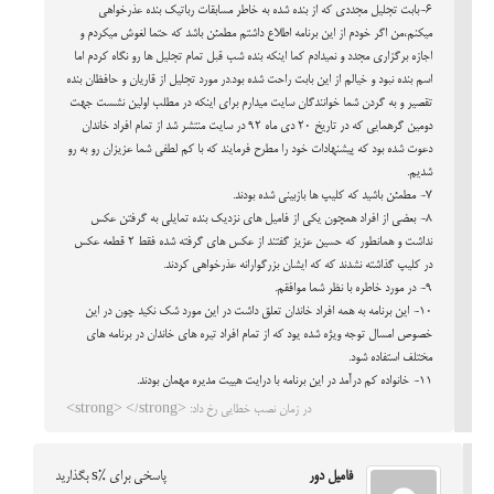
6-بابت تجلیل مجددی که از بنده شده به خاطر مسابقات رباتیک بنده عذرخواهی
میکنم،من اگر خودم از این برنامه اطلاع داشتم مطمئن باشد که حتما لغوش میکردم و
اجازه برگزاری مجدد و نمیدادم کما اینکه بنده شب قبل تمام تجلیل ها رو نگاه کردم اما
اسم بنده نبود و خیالم از این بابت راحت شده بود.در مورد تجلیل از قاریان و حافظان بنده
تقصیر و به گردن شما خوانندگان سایت میدارم برای اینکه در مطلب
اولین نشست جهت
دومین گرهمایی
که در تاریخ 20 دی ماه 92 در سایت منتشر شد از تمام افراد خاندان
دعوت شده بود که پیشنهادات خود را مطرح فرمایند که با کم لطفی شما عزیزان رو به رو
شدیم.
7- مطمئن باشید که کلیپ ها بازبینی شده بودند.
8- بعضی از افراد همچون یکی از فامیل های نزدیک بنده تمایلی به گرفتن عکس
نداشت و همانطور که حسین عزیز گفتند از عکس های گرفته شده فقط 2 قطعه عکس
در کلیپ گذاشته نشدند که که ایشان بزرگوارانه عذرخواهی کردند.
9- در مورد خاطره با نظر شما موافقم.
10- این برنامه به همه افراد خاندان تعلق داشت در این مورد شک نکید چون در این
خصوص امسال توجه ویژه شده یود که از تمام افراد تیره های خاندان در برنامه های
مختلف استفاده شود.
11- خانواده کم درآمد در این برنامه با درایت هییت مدیره مهمان بودند.
در زمان نصب خطایی رخ داد: <strong> </strong>
فامیل دور
پاسخی برای %s بگذارید