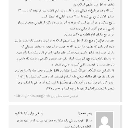
شخص به اهل بیت علیهم السلام داره.
آیت الله وحید در پاسخ به سوالی درباره آغاز و پایان ایام فاطمیه بیان فرمودند که از روز ۱۳
جمادی الاول شروع می شود تا روز ۳ جمادی الثانی که تعطیل است.
و اوج سوگواری در آن روز است که توجه به آن روز سیره بزرگان از فقهایی همچون میرزای
نایینی و مرحوم آخوند خراسانی بوده است.
این مرجع عالیقدر ایام فاطمیه رو20روز میدونن.
حضرت زهرا(س) و هیچ یک از اهل بیت علیهم السلام به عزاداری وحرمت نگه داشتن ما نیاز
ندارند این ماییم که بهشون نیاز داریم، اگه به حرمت عزادار بودن یه شخص معمولی که
مادرش فوت شده، شادی نکنیم، ببین بعدش چقدر برامون احترام قایل میشه. دنیا وآخرتمون
به یه دعای امام زمان(عج) خیر میشه. اینکه یکم جلو خودمونو بگیریم و حرمت نگه داریم و
دل حضرت رو از خودمون راضی کنیم به جایی بر نمیخوره.
قال الصادق عليه السّلام: رحم اللَّه شيعتنا خلقوا من فاضل طينتنا و عجنوا بماء ولايتنا يحزنون
لحزننا و يفرحون لفرحنا.امام صادق عليه السلام فرمودند: خدا رحمت كند شيعيان ما را كه از
زيادى گل ما بوجود آمده و با آب ولايت (و محبّت) ما خمير شده‏ اند، در غم ما غمگين و در
شادى ما شادمانند.(الحكم الزاهرة با ترجمه انصارى – ص 467)
در زمان نصب خطایی رخ داد: <strong> </strong>
پسر عمه زا
پاسخی برای %s بگذارید
در کل خوب بود ولی یک اشکال به ذهن من میرسه که در مورد هر دو
خاطره ی بیان شده است.