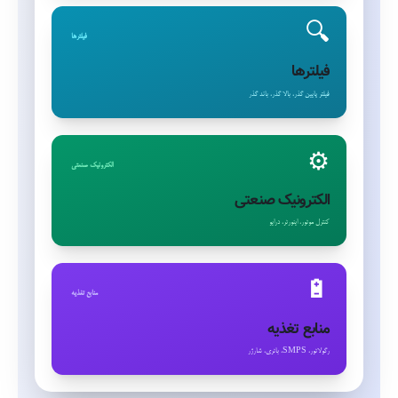
🔍
فیلترها
فیلترها
فیلتر پایین گذر، بالا گذر، باند گذر
⚙️
الکترونیک صنعتی
الکترونیک صنعتی
کنترل موتور، اینورتر، درایو
🔋
منابع تغذیه
منابع تغذیه
رگولاتور، SMPS، باتری، شارژر