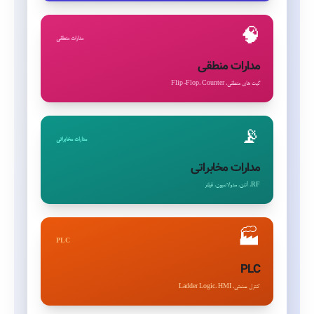
🧠
مدارات منطقی
مدارات منطقی
گیت های منطقی، Flip-Flop، Counter
📡
مدارات مخابراتی
مدارات مخابراتی
RF، آنتن، مدولاسیون، فیلتر
🏭
PLC
PLC
کنترل صنعتی، Ladder Logic، HMI