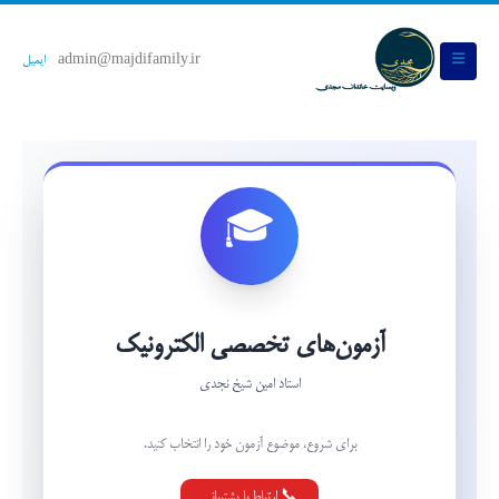
admin@majdifamily.ir
ایمیل
🎓
آزمون‌های تخصصی الکترونیک
استاد امین شیخ نجدی
برای شروع، موضوع آزمون خود را انتخاب کنید.
📞 ارتباط با پشتیبانی