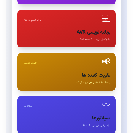
💻
برنامه نویسی AVR
برنامه نویسی AVR
میکروکنترلر، Arduino، ATmega
📢
تقویت کننده ها
تقویت کننده ها
Op-Amp، کلاس های تقویت، فیدبک
〰️
اسیلاتورها
اسیلاتورها
مولد سیگنال، کریستال، RC/LC