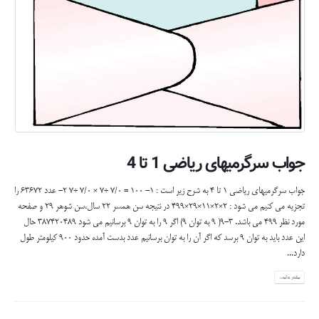
جواب سرگرمیهای ریاضی 1 تا 4
جواب سرگرمیهای ریاضی 1 تا 4 به شرح زیر است : 1- 100 = 7/0 ÷7 × 7/0 ÷7 2- عدد 63672 را
تجزیه می کنیم می شود : 2×2×11×29×499 در نتیجه سن همسر 22 سال،سن شوهر 29 و صفحه
مورد نظر 499 می باشد. 3-9( 9 به توان 9) اگر 9 را به توان 9 برسانیم می شود 387420489 حال
این عدد باید به توان 9 برسد که اگر آن را به توان برسانیم عدد بدست آمده حدود 900 کیلومتر طول
دارد...
بیشتر بدانید...