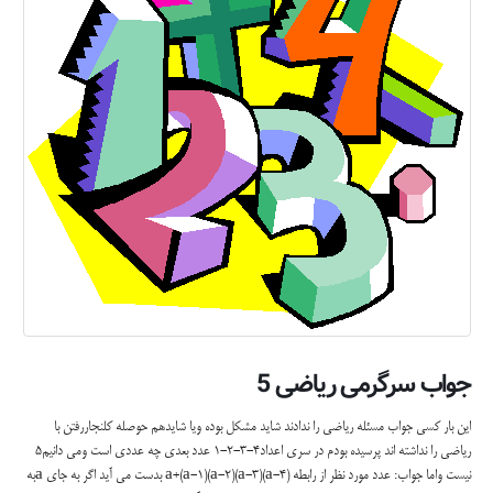
جواب سرگرمی ریاضی 5
این بار کسی جواب مسئله ریاضی را ندادند شاید مشکل بوده ویا شایدهم حوصله کلنجاررفتن با
ریاضی را نداشته اند پرسیده بودم در سری اعداد4-3-2-1 عدد بعدی چه عددی است ومی دانیم5
نیست واما جواب: عدد مورد نظر از رابطه a+(a-1)(a-2)(a-3)(a-4) بدست می آید اگر به جای aبه