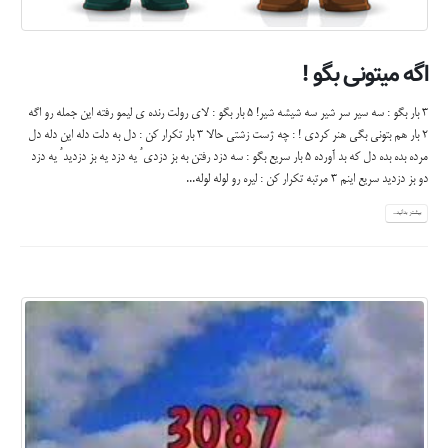
اگه میتونی بگو !
3 بار بگو : سه سیر سر شیر سه شیشه شیر! 5 بار بگو : لای رولت رنده ی لیمو رفته این جمله رو اگه
۲ بار هم بتونی بگی هنر کردی ! : چه ژست زشتی حالا ۳ بار تکرار کن : دل به دلت دله این دله دل
مرده بده بده دل که بد آورده 5 بار سریع بگو : سه دزد رفتن به بز دزدی ُ یه دزد یه بز دزدید ُ یه دزد
دو بز دزدید سریع اینم ۳ مرتبه تکرار کن : لیره رو لوله لوله...
بیشتر بدانید...