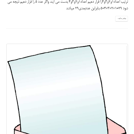
ترتیب اعداد1و2و3و4را قرار دهیم اعداد1و2و3و4 بدست می آیند واگر عدد 5 را قرار دهیم نتیجه می
شود 29=1×2×3×4+5 بنابراین عددبعدی29 میباشد
بیشتر بدانید...