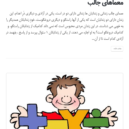
معماهای جالب
معمای جالب زندانی و زندانبان ها زنداني داراي دو در است، يكي در آزادي و ديگري دَرِ اعدام. اين
زندان داراي دو زندانبان است كه يكي از آنها راستگو و ديگري دروغگوست. خودِ زندانبانان همديگر را
به خوبي مي شناسند. در اين زندان مردي محبوس است كه نمي داند كداميك از زندانبانان راستگو، و
كداميك دروغگو است؟ به او اجازه مي دهند، از یکی از زندانبانان 1 سئوال بپرسد و از پاسخ ، بفهمد در
آزادي كدام است تا از آن...
بیشتر بدانید...