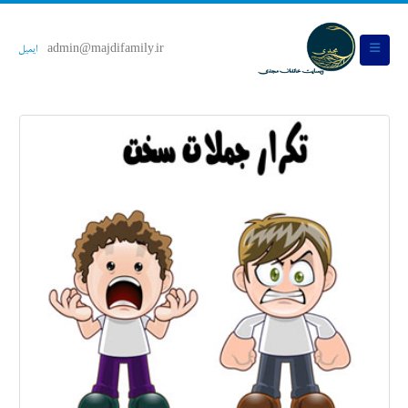
admin@majdifamily.ir
ایمیل