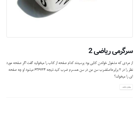
سرگرمی ریاضی 2
از مردی که مشغول خواندن کتابی بود پرسیدند کدام صفحه از کتاب را میخوانید گفت اگر صفحه مورد
نظر را در 2 برابرحاصلضرب سن من در سن همسرم ضرب کنید نتیجه 636724 میشود او چه صفحه
ای را میخواند؟
بیشتر بدانید...