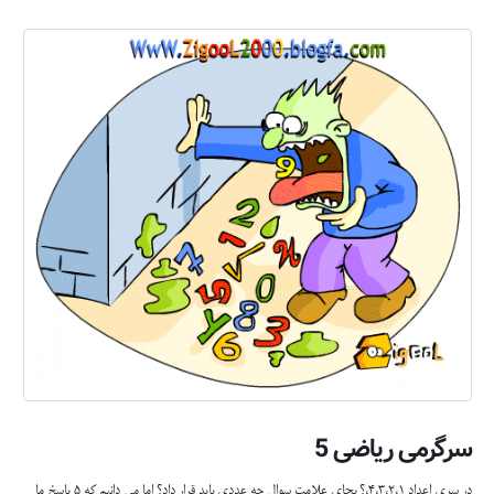
سرگرمی ریاضی 5
در سری اعداد 4،3،2،1،؟ بجای علامت سوال چه عددی باید قرار داد؟ اما می دانیم که 5 پاسخ ما