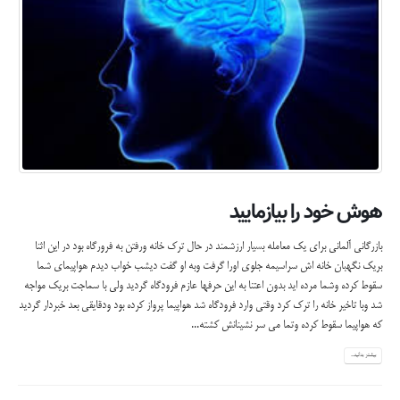
هوش خود را بیازمایید
بازرگانی آلمانی برای یک معامله بسیار ارزشمند در حال ترک خانه ورفتن به فرورگاه بود در این اثنا
بریک نگهبان خانه اش سراسیمه جلوی اورا گرفت وبه او گفت دیشب خواب دیدم هواپیمای شما
سقوط کرده وشما مرده اید بدون اعتنا به این حرفها عازم فرودگاه گردید ولی با سماجت بریک مواجه
شد وبا تاخیر خانه را ترک کرد وقتی وارد فرودگاه شد هواپیما پرواز کرده بود ودقایقی بعد خبردار گردید
که هواپیما سقوط کرده وتما می سر نشینانش کشته...
بیشتر بدانید...