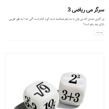
سرگر می ریاضی 3
بزر گترین عددی که می توان با سه رقم همانندبه دست آورد کدام است ؟این عد د به طور تقریبی
دارای چند رقم است؟
بیشتر بدانید...