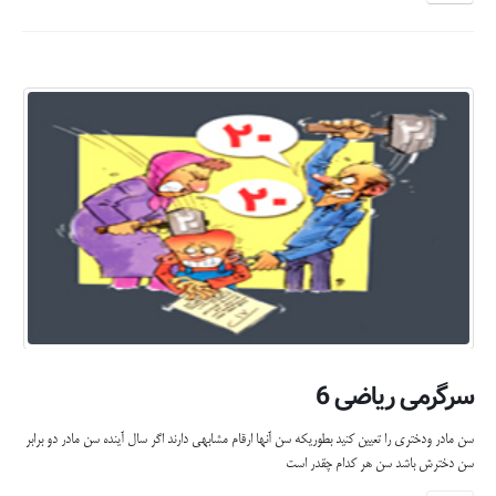
سرگرمی ریاضی 6
سن مادر ودختری را تعیین کنید بطوریکه سن آنها ارقام مشابهی دارند اگر سال آینده سن مادر دو برابر
سن دخترش باشد سن هر کدام چقدر است