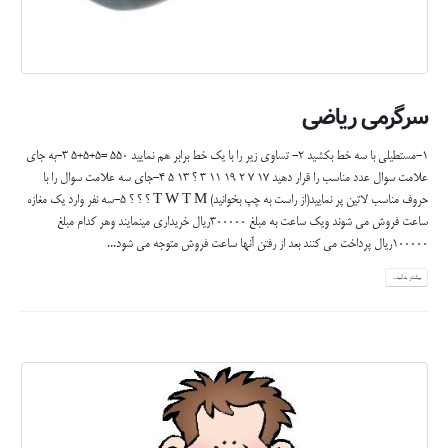
سرگرمی ریاضی
1-مستطیلی با سه خط بکشید 2- تساوی زیر را با یک خط برابر هم نمایید 550 =5+5+5 3-به جای
علامت سوال عدد مناسب را قرار دهید 17 7 2 19 11 3 ؟ 13 5 4-جای سه علامت سوال را با
حروف مناسب لاتین پر نمایید(از راست به چپ بخوانید) T W T M ؟ ؟ ؟ 5-سه نفر وارد یک مغازه
ساعت فروش می شوند ویک ساعت به مبلغ 300000ریال خریداری مینمایند وهر کدام مبلغ
100000ریال پرداخت می کنند بعد از رفتن آنها ساعت فروش متوجه می شود...
بیشتر بدانید...