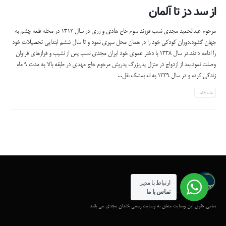
از سد دز تا آلمان
مرحوم عبدالحمید مجدی نسب فرزند سوم حاج هادی و زری در سال 1312 در محله قلعه چشم به
جهان گشود.دوران کودکی خود را در همان محل سپری نمود و تا سال ششم ابتدایی تحصیلات خود
را ادامه دادند.در سال 1338 با دختر عموی خود ایران مجدی نسب پس از نشیب و فرازهای فراوان
وصلت نمود.بعد از ازدواج در منزل پدربزرگ پدریش مرحوم حاج مهدی در طبقه بالا به مدت 9 ماه
زندگی کرده و در سال 1339 به اندیمشک نقل...
بیشتر بدانید...
ارتباط با مدیر
تماس با ما
تمامی حقوق این وبسایت متعلق به وبسایت رسمی خاندان مجدی می باشد