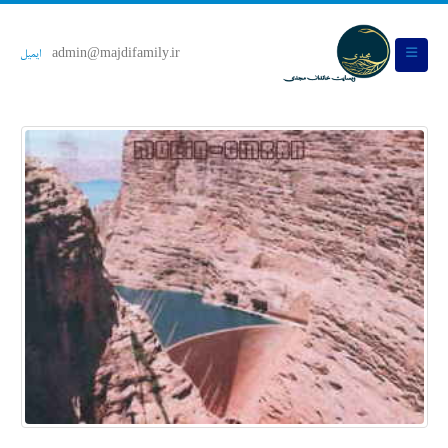
admin@majdifamily.ir
ایمیل