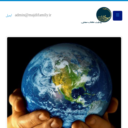
admin@majdifamily.ir
ایمیل