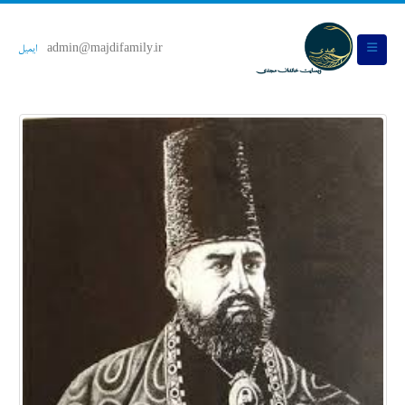
admin@majdifamily.ir
ایمیل