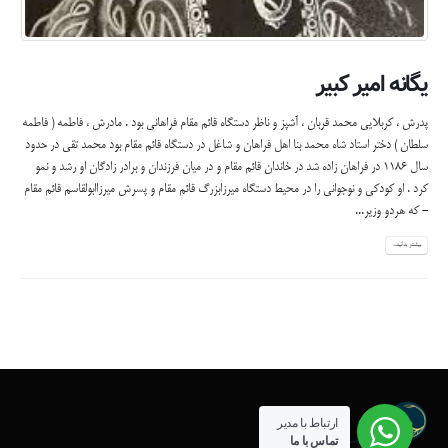
یگانه امیر کبیر
پدرش ، کربلایی محمد قربان ، آشپز و ناظر دستگاه قائم مقام فراهانی بود . مادرش ، فاطمه ( فاطمه
سلطان ) دختر استاد شاه محمد بنا اهل فراهان و شاغل در دستگاه قائم مقام بود محمد تقی در حدود
سال 1186 در فراهان زاده شد در خاندان قائم مقام و در میان فرزندان و برادر زادگان او رشد و نمو
کرد . او کودکی و نوجوانی را در محیط دستگاه میرزابزرگ قائم مقام و پسرش میرزاابولقاسم قائم مقام
- که هردو وزیر...
بیشتر بدانید...
ارتباط با مدیر
تماس با ما