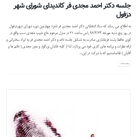
جلسه دکتر احمد مجدی فر کاندیدای شورای شهر
دزفول
به اطلاع مي رساند كه ستاد انتخاباتی دكتر احمد مجدی فر نامزد چهارمين دوره شورای شهردزفول
در روز پنج شنبه مورخه 92/3/23 راس ساعت 21 در منزل مرحوم حاج حبيب مجدی نسب واقع در
كوی حافظ پشت فرمانداری مبادرت به تشكيل جلسه داده و دكتر احمد مجدی فر به ايراد سخنرانی و
ارائه نظرات و برنامه های كاری خود مي پردازد. لذا از كليه خاندان بزرگوار و معزز مجدی ( خانم ها و
آقايان ) تقاضامندیم كه با شركت در اين...
بیشتر بدانید...