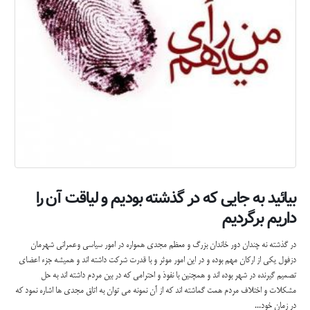
بيائيد به جايی كه در گذشته بوديم و لياقت آن را
داريم برگرديم
در گذشته نه چندان دور خاندان بزرگ و معظم مجدی همواره در امور سياسي وعمراني شهرمان
دزفول يكي از اركان مهم بوده و در اين امور موثر و با قدرت شركت داشته اند و هميشه جزء اعضاي
تصميم گيرنده در شهر بوده اند و همچنين با نفوذ و احترامي كه در بين مردم داشته اند به حل
مشكلات و اختلاف مردم همت گماشته اند كه از آن نمونه مي توان به اتاق مجدي ها اشاره نمود كه
در زمان خود...