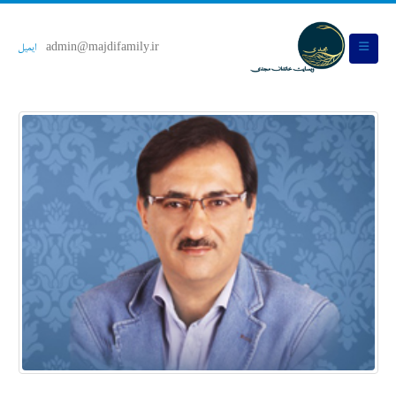
admin@majdifamily.ir
ایمیل