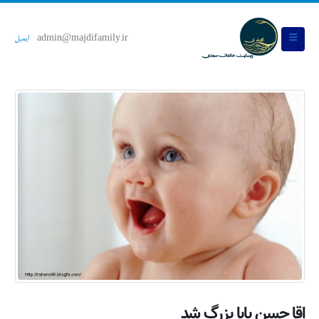
admin@majdifamily.ir
ایمیل
اقا حسن بابا بزرگ شد