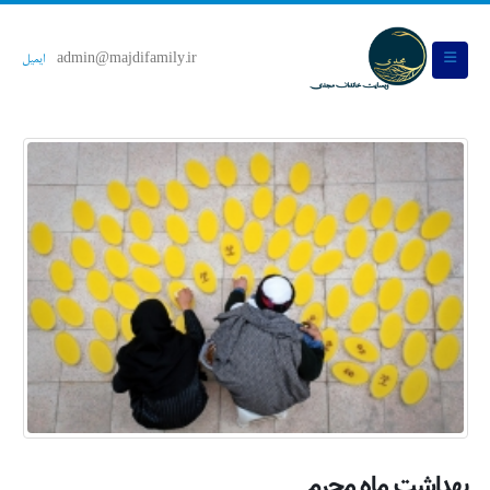
admin@majdifamily.ir
ایمیل
بهداشت ماه محرم