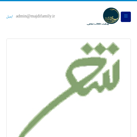
admin@majdifamily.ir
ایمیل