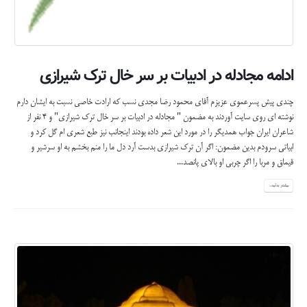
ادامه مجادله در ادبیات بر سر خال ترک شیرازی
چندی پیش پسرعموی عزیزم آقای محمود رضا مجدی نسب که ارادت خاصی نسبت به ایشان دارم
نوشته ای روی سایت آوردند به مضمون " مجادله در ادبیات بر سر خال ترک شیرازی" و 4 نفر از
شاعران ایران جواب همدیگر را در مورد این شعر داده بودند اینجانب نیز طبع شعری ام گل کرد و
ابیاتی سرودم بدین مضمون: اگر آن ترک شیرازی بدست آرد دل ما را منم بخشم به او سرشیر و
قیماق و مربا را اگر چربی او بالای پانصد...
بیشتر بدانید...