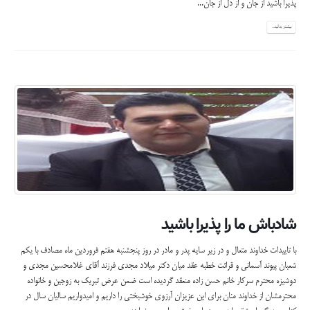
پذیرا باشید از جان و از دل از جان...
بیشتر بدانید...
شادباش ما را پذیرا باشید
با تاییدات خداوند متعال و در زیر سایه پدر و مادر در روز پنجشنبه هفتم فروردین ماه مصادف با یکم
شعبان پیوند آسمانی و قرائت خطبه عقد میان دکتر میلاد مجدی فرزند آقای غلامحسین مجدی و
دوشیزه محترم سرکار خانم حسن زاده منعقد گردیده است ضمن عرض تبریک به زوجین و خانواده
محترمشان از خداوند منان برای این عزیزان آرزوی خوشبختی را داریم و امیدواریم سالیان سال در