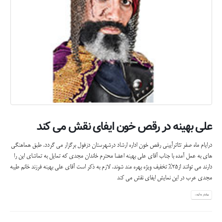
علی بهینه در رقص خون ایفای نقش می کند
درایام ماه صفر تئاترآیینی رقص خون اداره ارشاد درشهرستان دزفول برگزار می گردد. طبق هماهنگی
های به عمل آمده با جناب آقای علی بهینه اعضا محترم خاندان مجدی که تمایل به تماشای این را
دارند می توانند از25% تخفیف ویژه بهره مند شوند.
لازم به ذکر است آقای علی بهینه فرزند خانم طیبه
مجدی عرب در این نمایش ایفای نقش می کند
بیشتر بدانید...