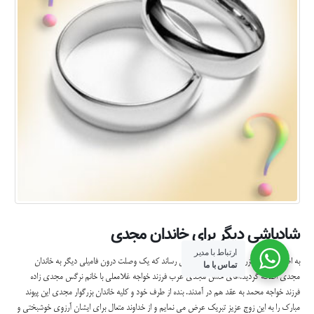
شادباشی ديگر برای خاندان مجدی
ارتباط با مدیر
به اطلاع خاندان بزرگ و معظم مجدی مي رساند كه يك وصلت درون فاميلی ديگر به خاندان
تماس با ما
مجدی اضافه گرديد.آقاي حسن مجدی عرب فرزند خواجه غلامعلي با خانم نرگس مجدی زاده
تمامی حقوق این وبسایت متعلق به وبسایت رسمی خاندان مجدی می باشد
فرزند خواجه محمد به عقد هم در آمدند. بنده از طرف خود و كليه خاندان بزرگوار مجدی اين پيوند
مبارك را به اين زوج عزيز تبريك عرض مي نمايم و از خداوند متعال برای ايشان آرزوی خوشبختی و