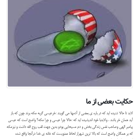
حکایت بعضی از ما
لابد تا حالا شنیده اید که در باره ی بعضی از آدمها می گویند :خرعیسی گربه مکه برند چون که باز
آید همان خر باشد . ولابدبا خود اندیشیده اید که :حالا چرا عیسی و چرا مکه؟ واضح است که عیسی
پیامبر الهی وصاحب نفس زندگی بخش و دم مسیحایی بودو بدین جهت لقب روح الله داشت و نیزمکه
که بر همگان واضح است که بالا ترین شهراز لحاظ معنویست که خانه ی خدا درآنجا واقع شده