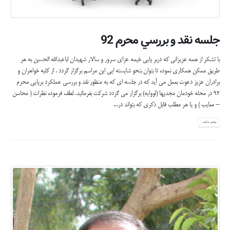
جلسه نقد و بررسي محرم 92
با تشكر از همه عزيزاني كه دربر پايي خيمه عزاي سرور و سالار شهيدان اباعبدالله الحسين به هر
طريق ممكن همكاري نموده تا بتوان بنحو شايسته ايي اين مراسم برگزار گردد . از كليه خواهران و
برادران عزيز دعوت بعمل مي آيد كه در جلسه اي كه به منظور نقد و بررسي عملكرد برپايي محرم
92 در محله خودمان مجديها (لووايه) برگزار مي گردد شركت بفرمائيد. لطف فرموده نظرات ( محاسن
– معايب ) و يا هر مطلب قابل ذكري كه بتواند در...
بیشتر بدانید...