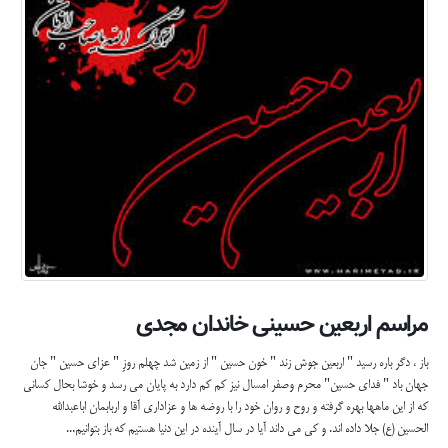
مراسم اربعین حسینی خاندان مجدی
باز ، دگر باره رسید " اربعین جوش زند " خون حسین " از زمین شد چهلم روزِ " عزای حسین " جان
جهان باد " فدای حسین" محرم وصفر امسال نیز کم کم دارد به پایان می رسد و خوشا بحال کسانی
که از این ماهها بهره گرفته و روح و روان خود را با روضه ها و عزاداری آقا و اربابمان اباعبدالله
الحسین (ع) جلا داده اند. و کی می داند آیا در سال آینده در این دنیا هستیم که باز بتوانیم...