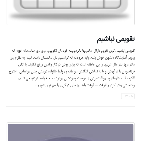
تقویمی نباشیم
تقویمی نباشیم ،توی تقویم دنبال مناسبتها نگردیم.به خودمان نگوییم:امروز روز سالمندانه خوبه که
برویم آسایشگاه دلشون خوش بشه. باید هروقت که توانستیم دل سالمندان راشاد کنیم. به نظرم روز
مادر ،روز پدر مال غربیهای بی عاطفه است که برای بودن درکنار والدین ورفع تکلیف یا ادای
فرزندبودن را درآوردن،و یا به نمایش گذاشتن عواطف و روابط خانواده دوستی چنین روزهایی رااختراع
!!کرده اند دیدارمادروپدرولذت بردن از موهبت وجودشان روزوشب نمیخواهداگرتقویمی شدیم
ومناسبتی رفتار کردیم آنوقت ... آنوقت باید روزهای دیگری را هم توی تقویم...
بیشتر بدانید...