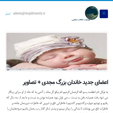
admin@majdifamily.ir
ایمیل
اعضای جدید خاندان بزرگ مجدی + تصاویر
به توکل نام اعظمت بسم الله الرحمان الرحیم نام نیکو گر بماند ز آدمی به که ماند از او سرای زرنگار
می شود رفت همیشه رفتن بد نیست ....می توان نبود همیشه نبودن بد نیست و ما بعد از سه سال که
رفتیم و نبودیم دوباره برگشتیم،بر گشتیم با خاطراتی تلخ و شیرین که خاطرات شیرینمان جامه بر
خاطرات تلخ می پوشانند تا زندگی را زیباتر ببینیم و بیشتر شکر گذار رب رحمان باشیم درودهایمان را