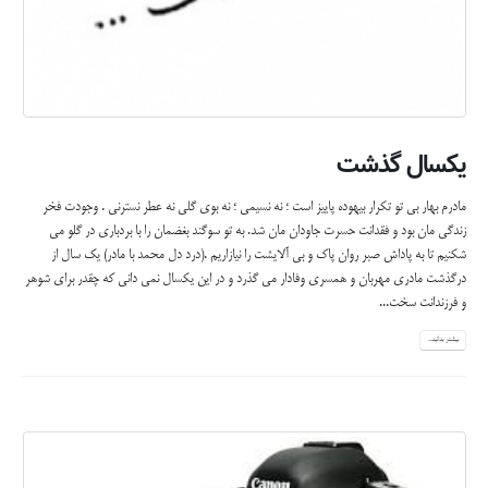
یکسال گذشت
مادرم بهار بی تو تکرار بیهوده پاییز است ؛ نه نسیمی ؛ نه بوی گلی نه عطر نسترنی . وجودت فخر
زندگی مان بود و فقدانت حسرت جاودان مان شد. به تو سوگند بغضمان را با بردباری در گلو می
شکنیم تا به پاداش صبر روان پاک و بی آلایشت را نیازاریم .(درد دل محمد با مادر) یک سال از
درگذشت مادری مهربان و همسری وفادار می گذرد و در این یکسال نمی دانی که چقدر برای شوهر
و فرزندانت سخت...
بیشتر بدانید...