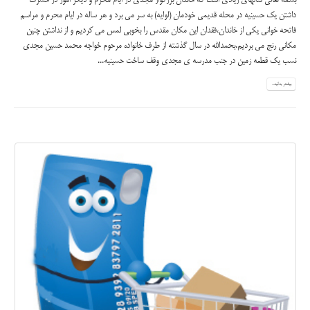
بسمه تعالی سالهای زیادی است که خاندان بزرگوار مجدی در ایام محرم و دیگر امور در حسرت
داشتن یک حسینیه در محله قدیمی خودمان (لوایه) به سر می برد و هر ساله در ایام محرم و مراسم
فاتحه خوانی یکی از خاندان،فقدان این مکان مقدس را بخوبی لمس می کردیم و از نداشتن چنین
مکانی رنج می بردیم.بحمدالله در سال گذشته از طرف خانواده مرحوم خواجه محمد حسین مجدی
نسب یک قطعه زمین در جنب مدرسه ی مجدی وقف ساخت حسینیه...
بیشتر بدانید...