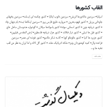
القاب کشورها
اسپانیا= سرزمین ماتادورها اتریش= سرزمین دانوب ایتالیا = کشور چکمه ای ایسلند= سرزمین یخهای
جاودانی برزیل = کشور قهوه بحرین = مروارید خلیج فارس پرو = سرزمین اینکاها تبت= بام جهان چاد
= کشور دریاچه چین = کشور اسمانی سوئد= کشور باسوادها سیلان = گوشواره هندوستان ساحل عاج
= کشور فیل ها شیلی = کشور دراز فنلاند = کشور هزار دریاچه فلسطین= ارض المقدس فیلیپین=
کشور جزیره ها کنیا = کشور مائومائو کوبا = کاسه شکر مالدیو= کشور خوشه ای مصر= سرزمین
فراعنه نپال= کعبه کوهنوردان ونیز= ملکه ادریاتیک هلند = کشور گل لاله و اما ایران به نظر من لقب
نخبه ها و...
بیشتر بدانید...