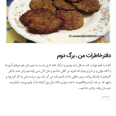
دفترخاطرات من ـ برگ دوم
کتلت با طعم جوراب تازه مستقل شده بودیم و درکنار خانه داری بایست به دبیرستان هم میرفتم آنروزها
با آنکه جوان و پر انرژی بودم اما تجربه ی کافی نداشتم و مثل الان نمی توانستم برای عدم تداخل
کارهایم با یکدیگر برنامه ریزی دقیقی داشته باشم یادم می آید یک روز سرم حسابی به کار گرم بود و
یکهو که سر بلند کردم ونگاهم به ساعت دیواری افتاد مثل برق گرفته ها از جایم پریدم. تارفتنم به
دبیرستان وقت زیادی نداشتم...
بیشتر بدانید...