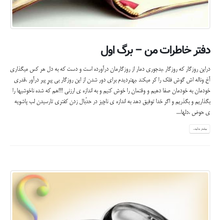
دفتر خاطرات من – برگ اول
دراین روزگار که روزگار ،بدجوری دمار از روزگارمان درآورده است و دست که به دل هر کس میگذاری
آخ وناله اش گوش فلک را کر میکند ،بهتردیدم برای دور شدن از این روزگار بی پیرِِ پیر درآور ،قدری
خودمان به خودمان صفا دهیم و وقتمان را خوش کنیم و به اندازه ی ارزنی !!!هم که شده ناخوشیها را
بگذاریم و بگذریم و اگر خدا توفیق دهد به اندازه ی ناچیز در حدّبال زدن کفتری تارسیدن لب پاشویه
ی حوض ،دلها...
بیشتر بدانید...