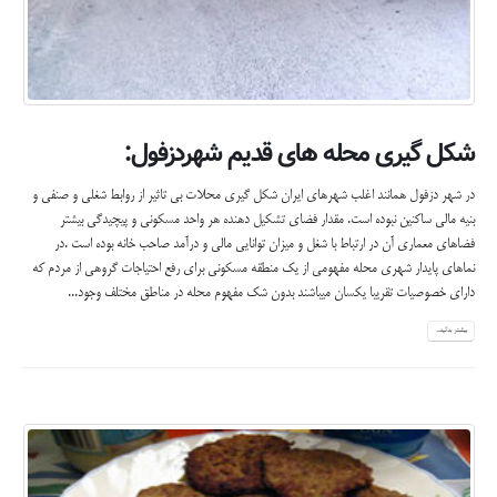
شکل گیری محله های قدیم شهردزفول:
در شهر دزفول همانند اغلب شهرهای ایران شکل گیری محلات بی تاثیر از روابط شغلی و صنفی و
بنیه مالی ساکنین نبوده است. مقدار فضای تشکیل دهنده هر واحد مسکونی و پیچیدگی بیشتر
فضاهای معماری آن در ارتباط با شغل و میزان توانایی مالی و درآمد صاحب خانه بوده است .در
نماهای پایدار شهری محله مفهومی از یک منطقه مسکونی برای رفع احتیاجات گروهی از مردم که
دارای خصوصیات تقریبا یکسان میباشند بدون شک مفهوم محله در مناطق مختلف وجود...
بیشتر بدانید...