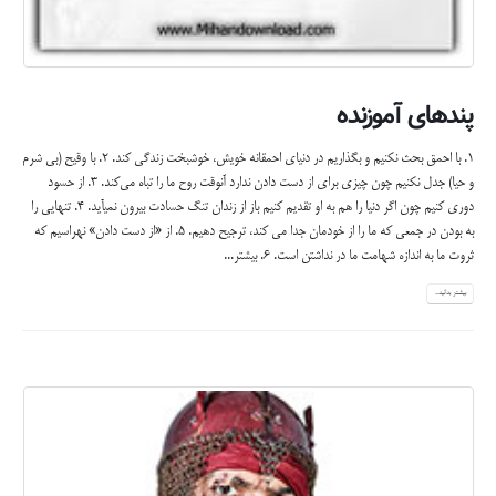
پندهای آموزنده
۱. با احمق بحث نکنیم و بگذاریم در دنیای احمقانه خویش، خوشبخت زندگی کند. 2. با وقیح (بي شرم
و حيا) جدل نکنیم چون چیزی برای از دست دادن ندارد آنوقت روح ما را تباه می‌کند. 3. از حسود
دوری کنیم چون اگر دنیا را هم به او تقدیم کنیم باز از زندان تنگ حسادت بیرون نمی­آید. 4. تنهایی را
به بودن در جمعی که ما را از خودمان جدا می کند، ترجیح دهیم. 5. از «از دست دادن» نهراسیم که
ثروت ما به اندازه شهامت ما در نداشتن است. 6. بیشتر...
بیشتر بدانید...