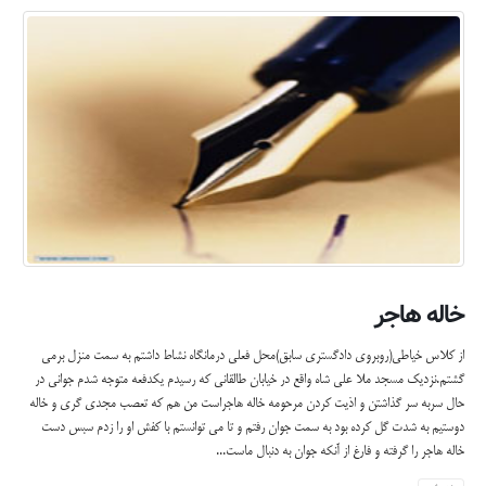
خاله هاجر
از کلاس خیاطی(روبروی دادگستری سابق)محل فعلی درمانگاه نشاط داشتم به سمت منزل برمی
گشتم.نزدیک مسجد ملا علی شاه واقع در خیابان طالقانی که رسیدم یکدفعه متوجه شدم جوانی در
حال سربه سر گذاشتن و اذیت کردن مرحومه خاله هاجراست من هم که تعصب مجدی گری و خاله
دوستیم به شدت گل کرده بود به سمت جوان رفتم و تا می توانستم با کفش او را زدم سبس دست
خاله هاجر را گرفته و فارغ از آنکه جوان به دنبال ماست...