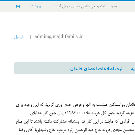
به وب سایت رسمی خاندان مجدی خوش آمدید ...
ورود
admin@majdifamily.ir
ایمیل
|
یه
ثبت اطلاعات اعضای خاندان
مات تکیه خاندان مجدی درسال1392 از افراد خاندان ووابستگان منتسب به آنها وجوهی جمع آوری گردید که این وجوه برای
خرید سیستم صوتی بی سیم وخرید موتور برق وسایر ملزومات هزینه گردید جمع کل هزینه ها:112830000ریال جمع کل هدایای
:81283000ریال مبلغ کسری(تراز منفی):31575000ریال افرادی که مایلند در این کار خدا پسندانه مشارکت داشته باشند تا این مبلغ
حسن مجدی فرزند حاج عبد الرحمان (نوه مرحوم حاج رشید)ویا آقای رضا