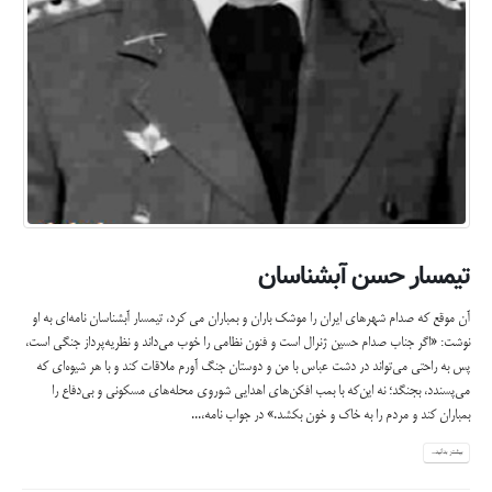
تیمسار حسن آبشناسان
آن موقع که صدام شهرهای ایران را موشک باران و بمباران می کرد، تیمسار آبشناسان نامه‌ای به او
نوشت: «اگر جناب صدام حسین ژنرال است و فنون نظامی را خوب می‌داند و نظریه‌پرداز جنگی است،
پس به راحتی می‌تواند در دشت عباس با من و دوستان جنگ آورم ملاقات کند و با هر شیوه‌ای که
می‌پسندد، بجنگد؛ نه این‌که با بمب افکن‌های اهدایی شوروی محله‌های مسکونی و بی‌دفاع را
بمباران کند و مردم را به خاک و خون بکشد.» در جواب نامه،...
بیشتر بدانید...