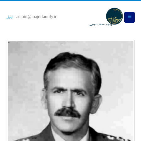
admin@majdifamily.ir
ایمیل