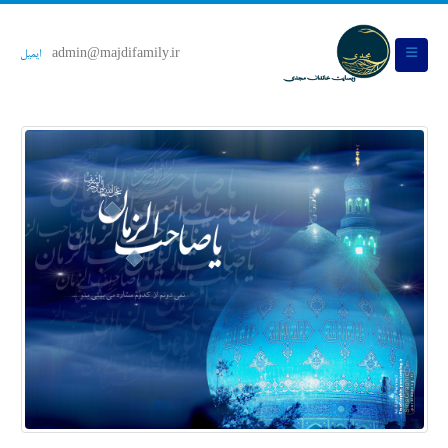
admin@majdifamily.ir
ایمیل