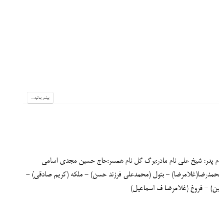
بیشتر بدانید...
 پدر: شیخ علی نام مادر:برگ گل نام همسر:حاج حسین مجدی اسامی
محمدرضا(غلامرضا) - بتول (محمدعلی فرزند حسن) - ملکه (کریم صادقی) -
ین) - فروغ (غلامرضا ف اسماعیل)