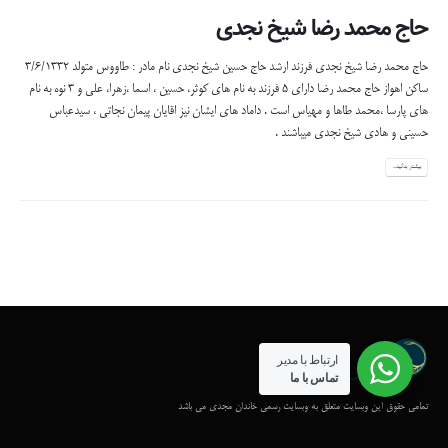
حاج محمد رضا شیخ نجدی
حاج محمد رضا شیخ نجدی فرزند ارشد حاج حسین شیخ نجدی نام مادر : طاووس متولد 3/6/1332
ساکن اهواز حاج محمد رضا دارای ۵ فرزند به نام های کوثر، حسین ، اسما ،زهرا، علی و 3 نوه به نام
های پارسا ،محمد طاها و مهیاس است . داماد های ایشان نیز اقایان پیمان نجاتی ، سیدعباس
حسینی و هادی شیخ نجدی میباشند .
بیشتر بدانید...
ارتباط با مدیر
تماس با ما
تمامی حقوق این وبسایت متعلق به وبسایت رسمی خاندان مجدی می باشد