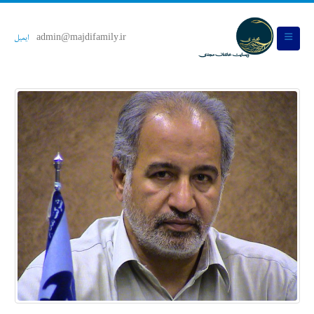
admin@majdifamily.ir
ایمیل