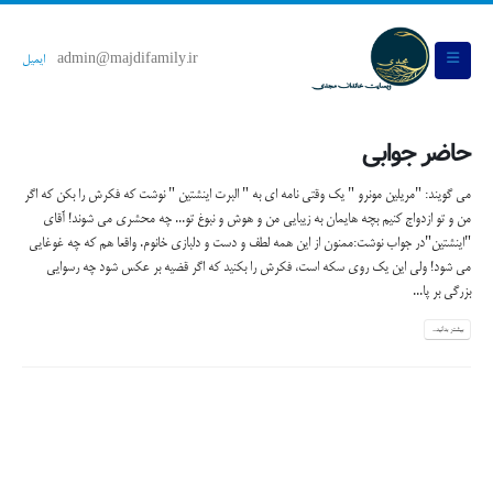
admin@majdifamily.ir
ایمیل
حاضر جوابی
می گویند: "مریلین مونرو " یک وقتی نامه ای به " البرت اینشتین " نوشت که فکرش را بکن که اگر
من و تو ازدواج کنیم بچه هایمان به زیبایی من و هوش و نبوغ تو... چه محشری می شوند! آقای
"اینشتین"در جواب نوشت:ممنون از این همه لطف و دست و دلبازی خانوم. واقعا هم که چه غوغایی
می شود! ولی این یک روی سکه است، فکرش را بکنید که اگر قضیه بر عکس شود چه رسوایی
بزرگی بر پا...
بیشتر بدانید...