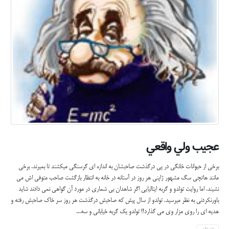
عجيب ولي واقعي
برخی از حیوانات خانگی در پی درگذشت صاحبشان به اندازه ای گرسنگی میکشند تا بمیرند. برخی
مانند هاتچی سگ مشهور ژاپنی هر روز در آستانه در خانه به انتظار بازگشت صاحب متوفی اش می
نشیند. اما روایت تولدو و گربه ایتالیایی اگر شاهدان بی شماری در مورد آن گواهی نمی دادند شاید
باورنکردنی به نظر میرسید. تولدو از سال پیش که صاحبش درگذشت هر روز سر خاک صاحبش رفته و
هدیه ای را روي مزار وی می گذارد!! تولدو یک گربه خیابانی و سه...