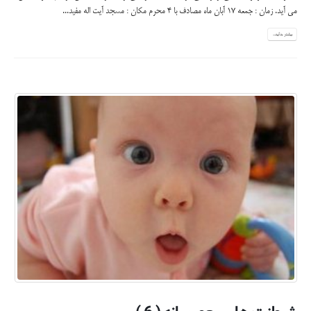
مي آيد. زمان : جمعه 17 آبان ماه مصادف با 4 محرم مكان : مسجد آيت اله مفيد...
بیشتر بدانید...