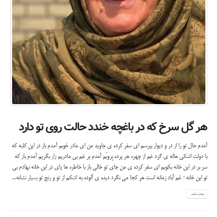
هر گل سرخ که در باغچه خندد حالت روی تو دارد
آمدم حال تو را از در و دیوار بپرسم ای سفر کرده ی جاوید من ای مادر خوبم آمدم باز در این کلبه که
با دولت اشکی هاله ی گرد غم از چهره هر پرده بِروبَم آمدم بر غم بی مادریم زار بگریم آمدم باز که
سر بر در این خانه بکوبم ای سفر کرده ی من جای تو خالی باز با خاطره ها پای در این خانه نهادم بی
تو این خانه ؛ غم آباد زمانه است هر کجا می نگرد دیده ی آلوده به اشکم از تو و رنج تو بسیار نشانه...
بیشتر بدانید...