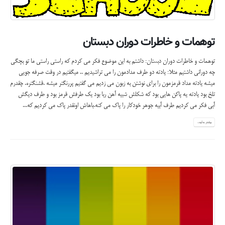
توهمات و خاطرات دوران دبستان
توهمات و خاطرات دوران دبستان: داشتم به این موضوع فکر می کردم که راستی راستی ما تو بچگی
چه دورانی داشتیم مثلا: یادته دو طرف مدادمون را می تراشیدیم .. میگفتیم در وقت صرفه جویی
میشه یادته مداد قرمزمون را برای نوشتن به زبون می زدیم می گفتیم پررنگتر میشه .قشنگتره. چقدرم
تلخ بود یادته یه پاکن هایی بود که شکلش شبیه آهن ربا بود یک طرفش قرمز بود و طرف دیگش
آبی فکر می کردیم طرف آبیه جوهر خودکار را پاک می کنه.باهاش اونقدر پاک می کردیم که...
بیشتر بدانید...