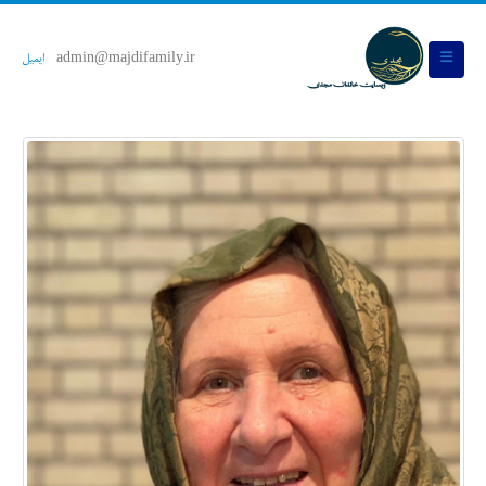
admin@majdifamily.ir
ایمیل