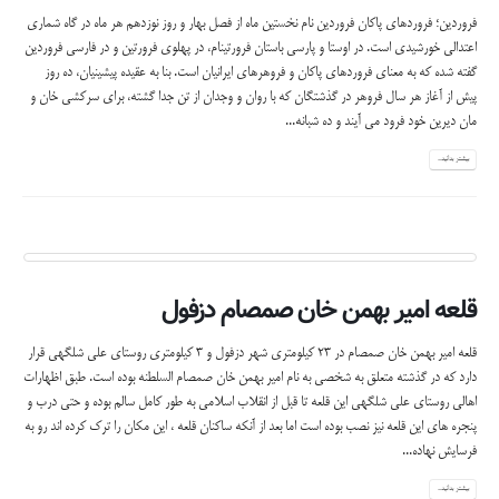
فروردین؛ فروردهای پاکان فروردین نام نخستین ماه از فصل بهار و روز نوزدهم هر ماه در گاه شماری
اعتدالی خورشیدی است. در اوستا و پارسی باستان فرورتینام، در پهلوی فرورتین و در فارسی فروردین
گفته شده که به معنای فروردهای پاکان و فروهرهای ایرانیان است. بنا به عقیده پیشینیان، ده روز
پیش از آغاز هر سال فروهر در گذشتگان که با روان و وجدان از تن جدا گشته، برای سرکشی خان و
مان دیرین خود فرود می آیند و ده شبانه...
بیشتر بدانید...
قلعه امیر بهمن خان صمصام دزفول
قلعه امیر بهمن خان صمصام در 23 كیلومتری شهر دزفول و 3 كیلومتری روستای علی شلگهی قرار
دارد كه در گذشته متعلق به شخصی به نام امیر بهمن خان صمصام السلطنه بوده است. طبق اظهارات
اهالی روستای علی شلگهی این قلعه تا قبل از انقلاب اسلامی به طور كامل سالم بوده و حتی درب و
پنجره های این قلعه نیز نصب بوده است اما بعد از آنكه ساكنان قلعه ، این مكان را ترك كرده اند رو به
فرسایش نهاده...
بیشتر بدانید...