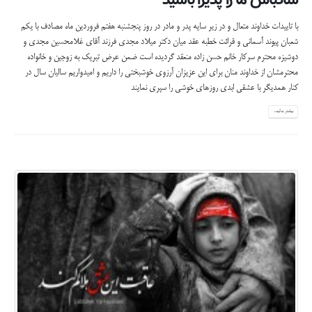
شادباش ما را پذیرا باشید
با تاییدات خداوند متعال و در زیر سایه پدر و مادر در روز پنجشنبه هفتم فروردین ماه مصادف با یکم
شعبان پیوند آسمانی و قرائت خطبه عقد میان دکتر میلاد مجدی فرزند آقای غلامحسین مجدی و
دوشیزه محترم سرکار خانم حسن زاده منعقد گردیده است ضمن عرض تبریک به زوجین و خانواده
محترمشان از خداوند منان برای این عزیزان آرزوی خوشبختی را داریم و امیدواریم سالیان سال در
کنار همدیگر با عشقی ابدی روزهای خوشی را سپری نمایند
بیشتر بدانید...