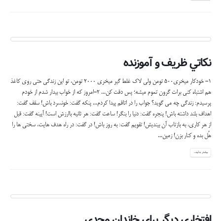
نكاتي ظريف و آموزنده
1- خودکار میخری500 تومن ولی لاک غلط گیر میخری 2000 تومن، تو این زندگی حتی روی کاغذ
هم اشتباه کنی برات گرون تموم میشه؛ پس دقت کن... 2-امروز كه از خواب بيدار شدم از خودم
پرسيدم: زندگي چه مي گويد؟ جواب را در اتاقم پيدا كردم... پنكه گفت: خونسرد باش! سقف گفت:
اهداف بلند داشته باش! پنجره گفت: دنيا را بنگر! ساعت گفت: هر ثانيه باارزش است! آيينه گفت: قبل
از هر كاري، به بازتاب آن بينديش! تقويم گفت: به روز باش! در گفت: در راه هدف هايت، سختي ها را
هُل بده و كنار بزن! زمين...
بیشتر بدانید...
افتخاری ديگر برای خاندان مجدی