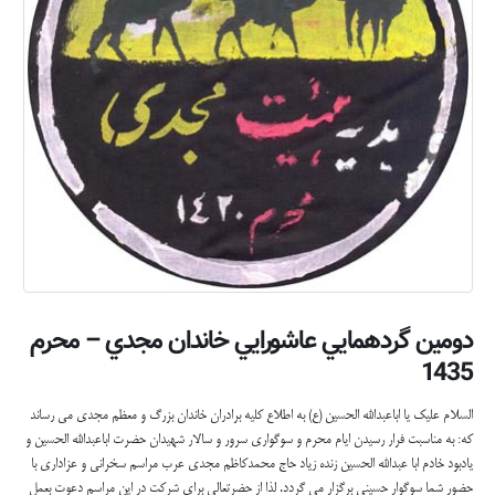
دومين گردهمايي عاشورايي خاندان مجدي – محرم
1435
السلام عليك يا اباعبدالله الحسين (ع) به اطلاع كليه برادران خاندان بزرگ و معظم مجدي مي رساند
كه: به مناسبت فرار رسيدن ايام محرم و سوگواري سرور و سالار شهيدان حضرت اباعبدالله الحسين و
يادبود خادم ابا عبدالله الحسين زنده زياد حاج محمدكاظم مجدي عرب مراسم سخراني و عزاداري با
حضور شما سوگوار حسيني برگزار مي گردد. لذا از حضرتعالي براي شركت در اين مراسم دعوت بعمل