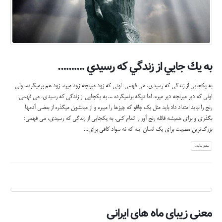
به يك جايي از زندگي كه رسيدي ……….
به یک‏جایی از زندگی که رسیدی، می فهمی: اونی که زود میرنجه زود میره، زود هم برمیگرده. ولی
اونی که دیر میرنجه دیر میره، اما دیگه برنمیگرده ... به یک‏جایی از زندگی که رسیدی، می فهمی:
رنج را نباید امتداد داد باید مثل یک چاقو که چیزها را می‏بره و از میانشون می‏گذره از بعضی آدم‏ها
بگذری و برای همیشه قائله رنج آور را تمام کنی. به یک‏جایی از زندگی که رسیدی، می فهمی:
بزرگ‌ترین مصیبت برای یک انسان اینه که نه سواد کافی برای...
بیشتر بدانید...
معنی زیبای ماه های ایرانی