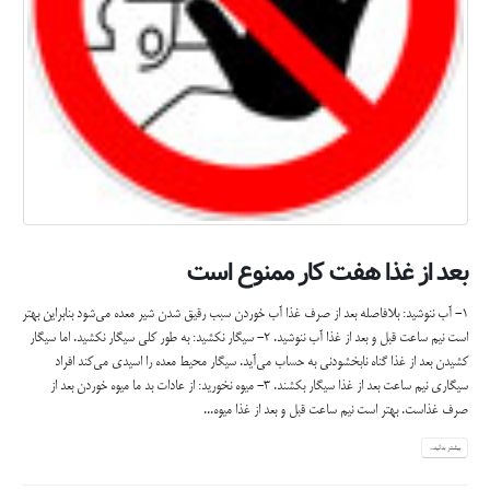
بعد از غذا هفت کار ممنوع است
۱- آب ننوشید: بلافاصله بعد از صرف غذا آب خوردن سبب رقیق شدن شیر معده می‌شود بنابراین بهتر
است نیم ساعت قبل و بعد از غذا آب ننوشید. ۲- سیگار نکشید: به طور کلی سیگار نکشید. اما سیگار
کشیدن بعد از غذا گناه نابخشودنی به حساب می‌آید. سیگار محیط معده را اسیدی می‌کند افراد
سیگاری نیم ساعت بعد از غذا سیگار بکشند. ۳- میوه نخورید: از عادات بد ما میوه خوردن بعد از
صرف غذاست. بهتر است نیم ساعت قبل و بعد از غذا میوه...
بیشتر بدانید...