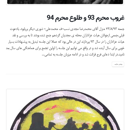
غروب محرم 93 و طلوع محرم 94
جمعه 23/8/93 منزل آقای محمدرضا مجدی نسب-ف محمدعلی- شوری دیگر برپابود. بادعوت
قبلی،جمعی ازجوانان هیات عزاداران محله ی مجدیان گردهم جمع شده بودند تا به بررسی و نقد
هیات عزاداران را در سال 93 بپردازند این در حالی بود که عملا این جلسه تبدیل به پیشنهادات بسیار
خوبی برای سال آینده شد و در واقع می توانیم این جلسه را اولین تجمع برای هماهنگی های سال بعد
نامید.در ابتدا دعای فرج قرائت شد و در ادامه میزبان جلسه به تمامی...
بیشتر بدانید...