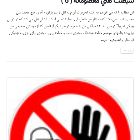
شيطنت هاي معصومانه ( 6 )
اين مطلب را كه مي خواهم به رشته تحرير در آورم به نقل از پدر بزگوارم آقاي حاج محمدعلي
مجدي نسب مي باشد كه به نظر من خاطره اي بسيار شنيدني است : ايشان نقل مي كند كه در دوران
بچگي تقريبا" در سن 10 ؛12 سالگي من به همراه دو نفر ديگر از فاميل كه از دوستان صميمي من
نيز بودند بنامهاي مرحوم خواجه هوشنگ مجدي نسب و خواجه پرويز مجدي براي بازي به نزديكي
قبرستان رفته بوديم ؛ در...
بیشتر بدانید...