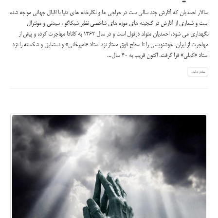
سالار احمدیان که آثارش چند سالی ست در حراجی ها و نگارخانه های دنیا با اقبال جهانی مواجه شده
است و شماری از آثارش در گنجینه های موزه های شاخصی نظیر شیکاگو ، سیدنی و مونترال
نگهداری می شود. احمدیان متولد دزفول است و در سال ۱۳۶۲ به کانادا مهاجرت کرده و پیش از
مهاجرت از ایران، خوشنویسی را تا سطح فوق ممتاز نزد استاد «امیرخانی» و نستعلیق و شکسته را نزد
استاد «کابلی» فرا گرفت. اکنون قریب به ۴۰ سال...
بیشتر بدانید...