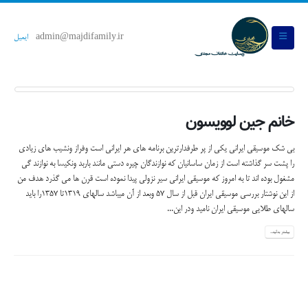
admin@majdifamily.ir
ایمیل
خانم جین لوویسون
بی شک موسیقی ایرانی یکی از پر طرفدارترین برنامه های هر ایرانی است وفراز ونشیب های زیادی
را پشت سر گذاشته است از زمان ساسانیان که نوازندگان چیره دستی مانند باربد ونکیسا به نوازند گی
مشغول بوده اند تا به امروز که موسیقی ایرانی سیر نزولی پیدا نموده است قرن ها می گذرد هدف من
از این نوشتار بررسی موسیقی ایران قبل از سال 57 وبعد از آن میباشد سالهای 1319تا 1357را باید
سالهای طلایی موسیقی ایران نامید ودر این...
بیشتر بدانید...