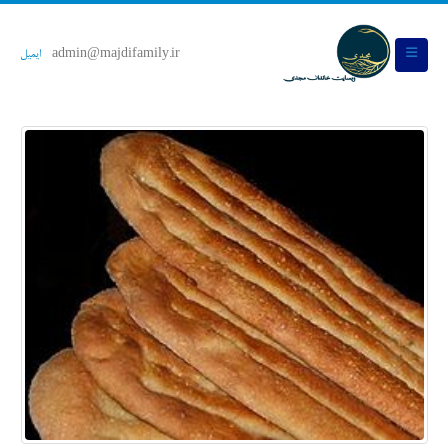
admin@majdifamily.ir
ایمیل