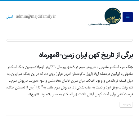
admin@majdifamily.ir
ایمیل
برگی از تاریخ کهن ایران زمین-8مهرماه
جنگ سوم اسکندر مقدونی با داریوش سوم در 8 شهریورسال 331پیش ازمیلاد،سومين جنگ اسكندر
مقدوني با ايرانيان درمنطقه اربلا (اربيل ـ كردستان امروز عراق) روي داد كه در اين جنگ هم ايران، به
دليل ضعف فرماندهي و وجود اختلاف ميان سران خاندان هخامنشي و سوء مديريت داريوش سوم ـ
شاه وقت ـ موفق نبود و دست به عقب نشيني زد. داريوش سوم ملقب به" دارا "پس از نخستين جنگ،
فرصت كافي براي آماده كردن ارتش داشت، زيرا اسكندر به مصر رفته بود. «تاريخ»،...
بیشتر بدانید...