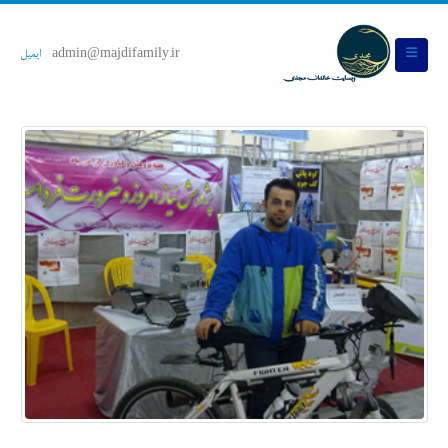
admin@majdifamily.ir
ایمیل