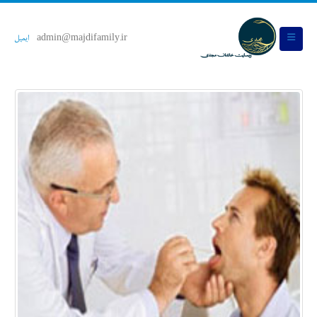
admin@majdifamily.ir
ایمیل