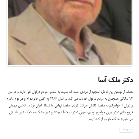
دکتر ملک آسا
هدفم از نوشتن این خاطره تمجید از مردی است که نسبت به تمامی مردم دزفول حق دارند و در سن
92 سالگی همچنان به مردم دزفول خدمت می کند در سال 1366 به اتفاق خانواده ام و مرحوم مادرم
و دوتن از خواهرانم به مقصد کاشان حرکت کردیم مقصد نهایی ما شمال ایران بود در کاشان مهمان
فروغ خانم دختر ایران خواهرم بودیم نسرین دخترم یکساله بودند و شیر خشک به کمک شیر مادرش
می خورند هنگام خروج از کاشان...
بیشتر بدانید...