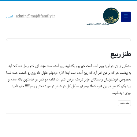
admin@majdifamily.ir
ایمیل
طنز ربیع
مشکی از تن بدر آرید ربیع آمده است خم ابرو بگشایید ربیع آمده است مژده ای ختم رسل داد که: آید
به بهشت هر که بر من خبر آرد که ربیع آمده است ابتدا لازم میدونم حلول ماه ربیع رو خدمت همه شما
بخصوص خویشاوندان و بستگان عزیز تبریک عرض کنم . در ادامه دو شعر رو خدمتتون ارائه میدم و
باید بگم که من در این فقره کاملا بیطرفم ... کل کل دو شاعر در مورد دختر و پسر!!!!! خانم ناهید
نوری : به نام...
بیشتر بدانید...