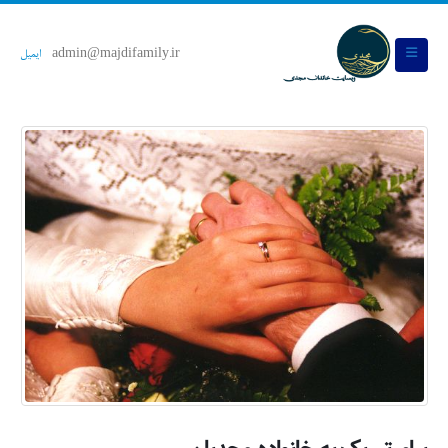
admin@majdifamily.ir
ایمیل