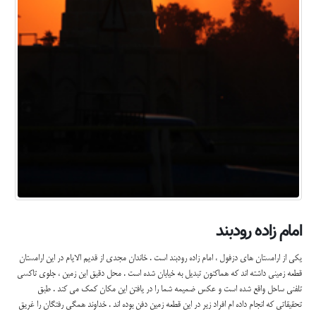
امام زاده رودبند
یکی از ارامستان های دزفول ، امام زاده رودبند است . خاندان مجدی از قدیم الایام در این ارامستان
قطعه زمینی داشته اند که هماکنون تبدیل به خیابان شده است . محل دقیق این زمین ، جلوی تاکسی
تلفنی ساحل واقع شده است و عکس ضمیمه شما را در یافتن این مکان کمک می کند . طبق
تحقیقاتی که انجام داده ام افراد زیر در این قطعه زمین دفن بوده اند . خداوند همگی رفتگان را غریق