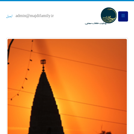
admin@majdifamily.ir
ایمیل