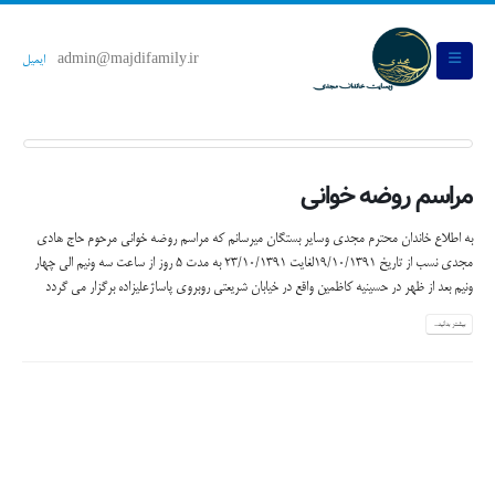
admin@majdifamily.ir
ایمیل
مراسم روضه خوانی
به اطلاع خاندان محترم مجدی وسایر بستگان میرسانم که مراسم روضه خوانی مرحوم حاج هادی
مجدی نسب از تاریخ 19/10/1391لغایت 23/10/1391 به مدت 5 روز از ساعت سه ونیم الی چهار
ونیم بعد از ظهر در حسینیه کاظمین واقع در خیابان شریعتی روبروی پاساژعلیزاده برگزار می گردد
بیشتر بدانید...