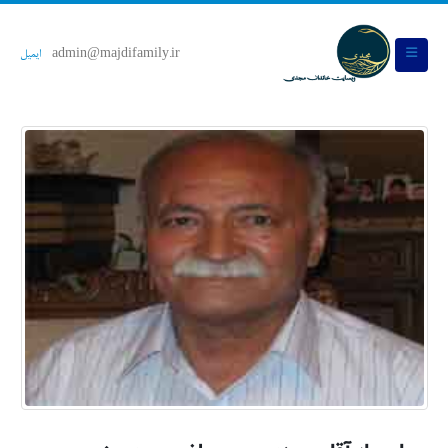
admin@majdifamily.ir
ایمیل