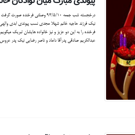
پیوندی مبارک میان نوادگان خان
درخجسته شب جمعه 93/5/10 وصلتی فر
نیک فرزند حاجیه خانم شهلا مجدی نسب پیوندی ابدی واله
فرخنده را به این دو عزیز و نیز خانواده هایشان تبریک میگویم
عبدالکریم صادقی پدرآقا داماد و ناصر رضایی نیک پدر عروس خ