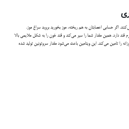
نند. اگر حسابی اعصابتان به هم ریخته، موز بخورید بروید سراغ موز.
قات نشان داده یک موز متوسط 105 کالری و فقط 14 گرم قند دارد. همین مقدار شما را سیر می‌کند و قند خون را به شکل ملایمی بالا
ین موز 30 درصد ویتامین B6 مورد نیاز روزانه را تامین می‌کند. این ویتامین باعث می‌شود مقدار سروتونین تولید شده