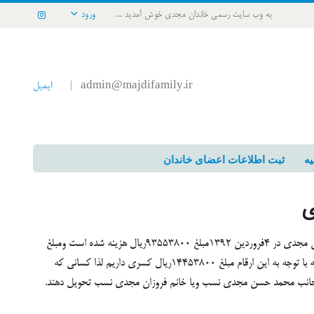
به وب سایت رسمی خاندان مجدی خوش آمدید ...
ورود
admin@majdifamily.ir
ایمیل
|
یه
ثبت اطلاعات اعضای خاندان
ی
به اطلاع خاندان عزیزم میرسانم جهت برگزاری همایش خاندان مجدی در 4فروردین 1392مبلغ 93553800ریال هزینه شده است ومبلغ
79100000ریال از خاندان محترم مجدی اخذ گردیده است که با توجه به این ارقام مبلغ 14453800ریال کسری داریم لذا کسانی که
 اینجانب محمد حسن مجدی نسب ویا خانم فروزان مجدی نسب تحویل دهند.