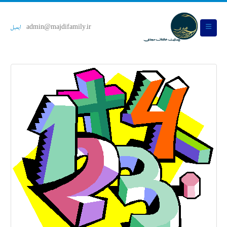
admin@majdifamily.ir
ایمیل