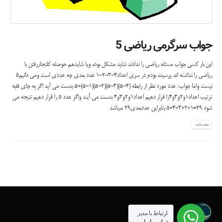
جواب سرگرمی ریاضی 5
این بار کسی جواب مسئله ریاضی را ندادند شاید مشکل بوده ویا شایدهم حوصله کلنجاررفتن با
ریاضی را نداشته اند پرسیده بودم در سری اعداد4-3-2-1 عدد بعدی چه عددی است ومی دانیم5
نیست واما جواب: عدد مورد نظر از رابطه a+(a-1)(a-2)(a-3)(a-4) بدست می آید اگر به جای aبه
ترتیب اعداد1و2و3و4را قرار دهیم اعداد1و2و3و4 بدست می آیند واگر عدد 5 را قرار دهیم نتیجه می
شود 29=1×2×3×4+5 بنابراین عددبعدی29 میباشد
بیشتر بدانید...
ارتباط با مدیر