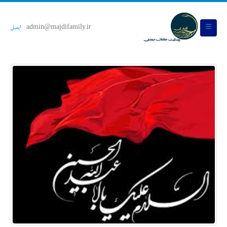
admin@majdifamily.ir
ایمیل