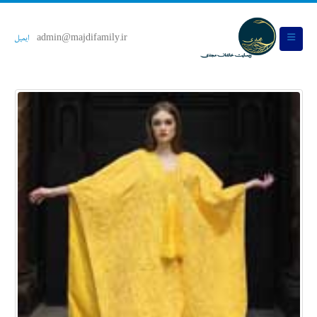
admin@majdifamily.ir
ایمیل