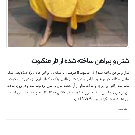
شنل و پیراهن ساخته شده از تار عنکبوت
شنل و پیراهن ساخته شده از تار عنکبوت !! هنرمندی با استفاده از توانایی های ویژه عنکبوتهای شکم
طلایی ماداگاسکار موفق به طراحی و تولید شنلی طلایی رنگ و کاملا طبیعی از جنس تار عنکبوت
شده است. بافتن این پارچه و ساخت شنلی از آن هشت سال به طول انجامیده است و در پروژه ساخت
این اثر هنری زیبا بیش از یک میلیون عنکبوت شکم طلایی ماداگاسکار حضور داشته اند، قرار است
این شنل شگفت انگیز در موزه V&A لندن...
بیشتر بدانید...