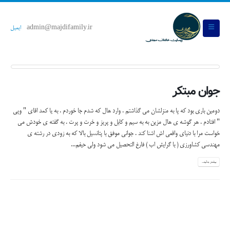
admin@majdifamily.ir
ایمیل
جوان مبتکر
دومین باری بود که پا به منزلشان می گذاشتم . وارد هال که شدم جا خوردم . به یا کمد اقای " وپی
" افتادم . هر گوشه ی هال مزین به به سیم و کابل و پریز و خرت و پرت . به گفته ی خودش می
خواست مرا با دنیای واقعی اش اشنا کند . جوانی موفق با پتانسیل بالا که به زودی در رشته ی
مهندسی کشاورزی ( با گرایش اب ) فارغ التحصیل می شود ولی حیفم...
بیشتر بدانید...