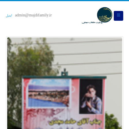
admin@majdifamily.ir
ایمیل