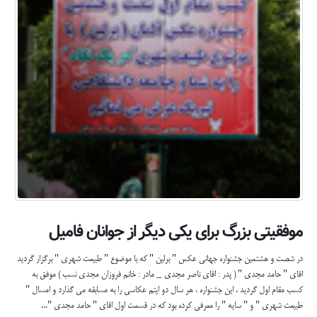
موفقیتی بزرگ برای یکی دیگر از جوانان فامیل
در شصت و هشتمین جشنواره جهانی عکس " برلین " که با موضوع " طبیعت شهری " برگزار گردید
اقای " حامد مجدی " ( پدر : اقای ناصر مجدی _ مادر : خانم فروزان مجدی نسب ) موفق به
کسب مقام اول گردید . این جشنواره ، هر سال دو ایتم عکاسی را به مسابقه می گذارد و امسال "
طبیعت شهری " و " سایه " را معرفی کرده بود که در قسمت اول اقای " حامد مجدی "...