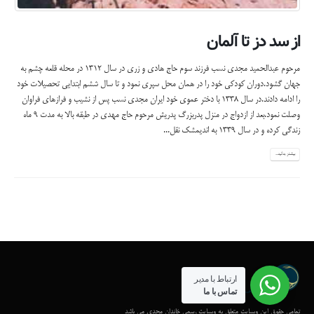
از سد دز تا آلمان
مرحوم عبدالحمید مجدی نسب فرزند سوم حاج هادی و زری در سال 1312 در محله قلعه چشم به
جهان گشود.دوران کودکی خود را در همان محل سپری نمود و تا سال ششم ابتدایی تحصیلات خود
را ادامه دادند.در سال 1338 با دختر عموی خود ایران مجدی نسب پس از نشیب و فرازهای فراوان
وصلت نمود.بعد از ازدواج در منزل پدربزرگ پدریش مرحوم حاج مهدی در طبقه بالا به مدت 9 ماه
زندگی کرده و در سال 1339 به اندیمشک نقل...
بیشتر بدانید...
ارتباط با مدیر
تماس با ما
تمامی حقوق این وبسایت متعلق به وبسایت رسمی خاندان مجدی می باشد