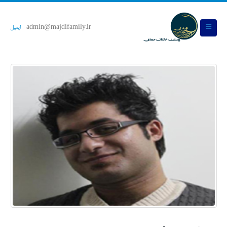
admin@majdifamily.ir
ایمیل