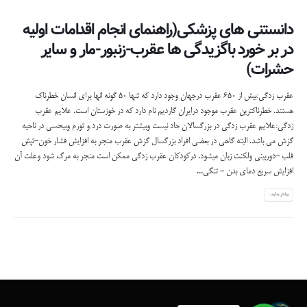
دانستنی های پزشکی(راهنمای انجام اقدامات اولیه
در بر خورد باگزیدگی ها عقرب-زنبور-مار و سایر
حشرات)
عقرب زدگی:بیش از 650 عقرب درجهان وجود دارد که تنها 50 گونه انها برای انسان خطرناک
هستند. خطرناکترین عقرب موجود درایران گاردیم نام دارد که در خوزستان است. علایم عقرب
زدگی:علایم عقرب زدگی در بزرگسالان حاد نیست وبیشتر به صورت درد و تورم وبیحسی در ناحیه
گزش می باشد. البته گاهی در بعضی افراد بزرگسال گزش عقرب منجر به افزایش فشار خون-تپش
قلب -دوربینی ولکنت زبان میشود. درکودکان عقرب زدگی ممکن است منجر به مرگ شود وعلت آن
افزایش سریع دمای بدن - تنگی...
بیشتر بدانید...