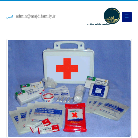
admin@majdifamily.ir
ایمیل