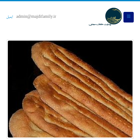
admin@majdifamily.ir
ایمیل