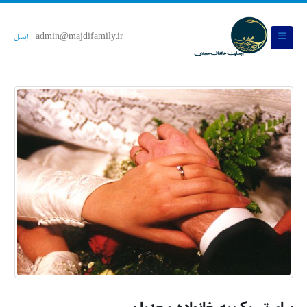
admin@majdifamily.ir
ایمیل