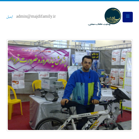
admin@majdifamily.ir
ایمیل