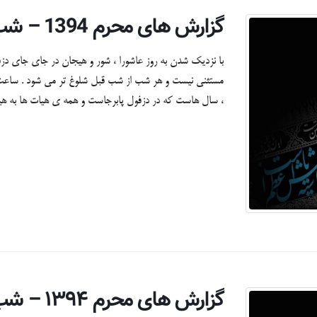
گزارش های محرم 1394 – شب ششم + تصاویر
با نزدیک شدن به روز عاشورا ، شور و هیجان در جای جای دزف
مستثنی نیست و هر شب از شب قبل شلوغ تر می شود . ساعت ب
، سال هاست که در دزفول پابرجاست و همه ی هیات ها به ه
گزارش های محرم ۱۳۹۴ – شب پنجم + تصاویر