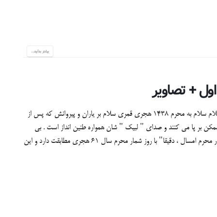
بیشتر بدانید...
عجب غمی داری دوباره بر دوش شیعیانت چه پرچمی داری سلام سلام به محرم 1438 هجری قمری سلام بر یاران و پیروانش که پس از
 شکل ممکن بر پا می کنند و صدای " لبیک " شان همواره طنین انداز است . بی
گمان امسال ، مستثنی ترین سال محرم است زیرا که روز شمار محرم امسال ، دقیقا" با روز شمار محرم سال 61 هجری مطابقت دارد و این