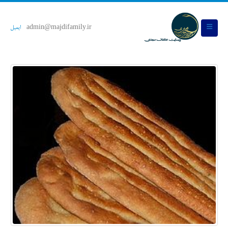
admin@majdifamily.ir
ایمیل