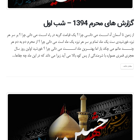
گزارش های محرم 1394 – شب اول
از زمین تا آسمان آه اســـت می دانــی چرا ؟ یک قیامت گریه در راه اســت می دانی چرا ؟ بر سر هر
نیزه خورشیدی ست یک ماه تمام بر سر هر نیزه یک ماه است می دانی چرا ؟ از محرم دم به دم هر
چنــــــد ماتم می چکد باز اما بهتـــرین ماه اســــــت می دانی چرا ؟ خورشید اولین روز سال
هجری قمری همواره با شرمندگی از پس کوه بالا می آید زیرا می داند که در این ماه چه جفاها...
بیشتر بدانید...