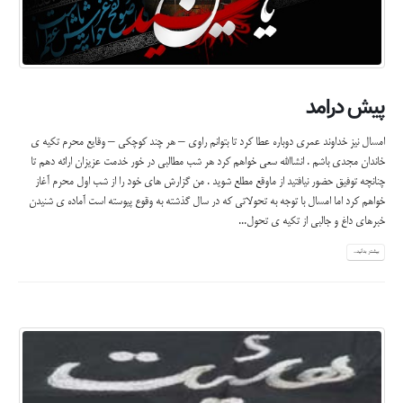
پیش درامد
امسال نیز خداوند عمری دوباره عطا کرد تا بتوانم راوی – هر چند کوچکی – وقایع محرم تکیه ی
خاندان مجدی باشم . انشاالله سعی خواهم کرد هر شب مطالبی در خور خدمت عزیزان ارائه دهم تا
چنانچه توفیق حضور نیافتید از ماوقع مطلع شوید . من گزارش های خود را از شب اول محرم آغاز
خواهم کرد اما امسال با توجه به تحولاتی که در سال گذشته به وقوع پیوسته است آماده ی شنیدن
خبرهای داغ و جالبی از تکیه ی تحول...
بیشتر بدانید...