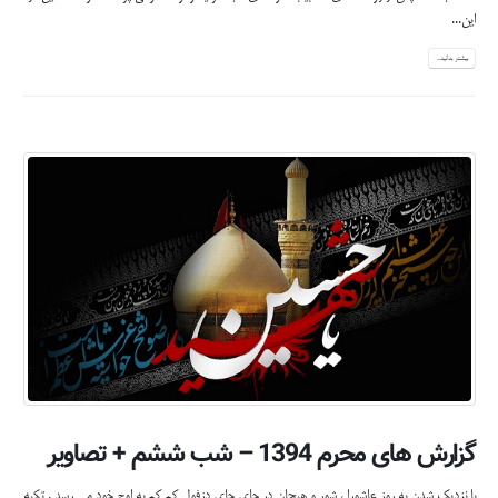
این...
بیشتر بدانید...
گزارش های محرم 1394 – شب ششم + تصاویر
با نزدیک شدن به روز عاشورا ، شور و هیجان در جای جای دزفول کم کم به اوج خود می رسد . تکیه