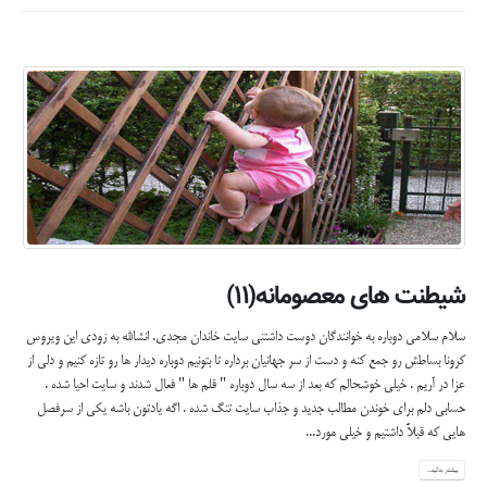
شیطنت های معصومانه(۱۱)
سلام سلامی دوباره به خوانندگان دوست داشتنی سایت خاندان مجدی. انشالله به زودی این ویروس
کرونا بساطش رو جمع کنه و دست از سر جهانیان برداره تا بتونیم دوباره دیدار ها رو تازه کنیم و دلی از
عزا در آریم . خیلی خوشحالم که بعد از سه سال دوباره " قلم ها " فعال شدند و سایت احیا شده .
حسابی دلم برای خوندن مطالب جدید و جذاب سایت تنگ شده . اگه یادتون باشه یکی از سرفصل
هایی که قبلاً داشتیم و خیلی مورد...
بیشتر بدانید...