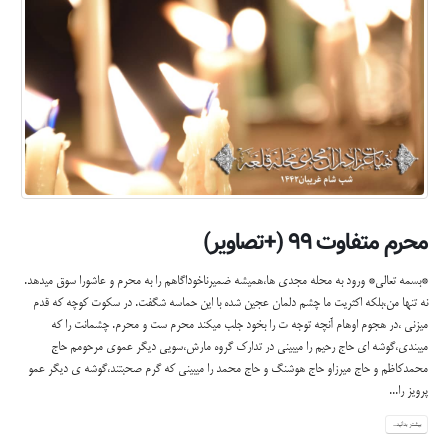
محرم متفاوت ۹۹ (+تصاویر)
*بسمه تعالی* ورود به محله مجدی ها،همیشه ضمیرناخوداگاهم را به محرم و عاشورا سوق میدهد.
نه تنها من،بلکه اکثریت ما چشم دلمان عجین شده با این حماسه شگفت. در سکوت کوچه که قدم
میزنی ،در هجوم اوهام آنچه توجه ت را بخود جلب میکند محرم ست و محرم. چشمانت را که
میبندی،گوشه ای حاج رحیم را میبینی در تدارک گروه مارش،سویی دیگر عموی مرحومم حاج
محمدکاظم و حاج میرزاو حاج هوشنگ و حاج محمد را میبینی که گرم صحبتند،گوشه ی دیگر عمو
پرویز را...
بیشتر بدانید...