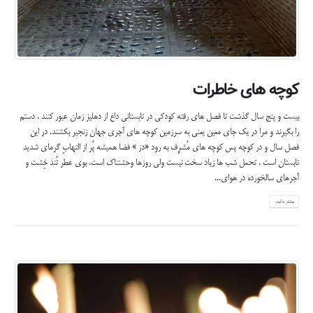
کوچه های خاطرات
بیست و پنج سال گذشت تا فصل های رفته کودکی در تابستانی داغ از دهلیز زمان عبور کنند ، دستم
را بگیرند و مرا در یک جای معین یعنی به سرزمین کوچه های آجری جهان زنجیر بکشند. در این
فصل سال و در کوچه پس کوچه های مُشرِف به رود «دز » فضا همیشه پُر از التهابِ گرمای شدید
تابستان است ، تحمل شب ها زیاد سخت نیست ولی روزها وحشتناک است. بوی عطر تُند خِشت و
آجرهای سالخورده در هوای...
بیشتر بدانید...