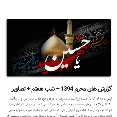
گزارش های محرم 1394 – شب هفتم + تصاویر
اولین روضه ای که در حسینیه برپا شده است روضه ی مرحوم حاج هادی است . هر روز از ساعت
6.30 الی 7.30 بعد از ظهر به مدت پنج شب این روضه برگزار می شود . از عزیزانی که تمایل به
شرکت در مجلس سوگ امام سوم شیعیان را دارند تقاضا می شود در ساعت مقرر در حسینیه حضور
داشته باشند . پس از روضه اقای " حبیب آهونمدی " به مرثیه و نوحه خوانی پرداختند و مستمعین در