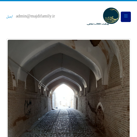
admin@majdifamily.ir
ایمیل