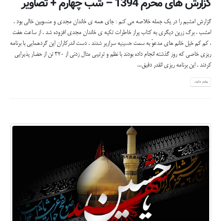
گزارش های محرم 1394 – شب چهارم + تصاویر
گزارش امشبم را در یک جمله خلاصه می کنم : جای همه ی خاندان مجدی و منسوبین خالی بود .
امشب ، برگ زرین دیگری به کتاب پراز خاطرات تکیه ی خاندان مجدی افزوده شد . از ساعت هفت
، کم کم خیل خانم های مدعوّ به سمت حسینیه سرازیر شدند . دست اندرکاران این گردهمایی با برنامه
ریزی خاصی که روز گذشته انجام داده بودند با نظم و ترتیبی مثال زدنی از ۳۲۰ تن از حضار پذیرایی
کردند . این برنامه ریزی انقدر دقیق...
بیشتر بدانید...