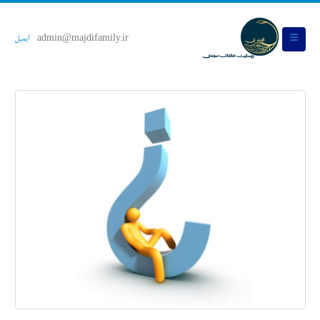
admin@majdifamily.ir
ایمیل