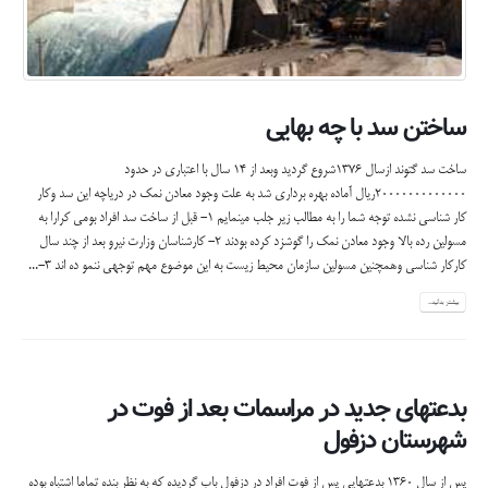
ساختن سد با چه بهایی
ساخت سد گتوند ازسال 1376شروع گردید وبعد از 14 سال با اعتباری در حدود
20000000000000ریال آماده بهره برداری شد به علت وجود معادن نمک در دریاچه این سد وکار
کار شناسی نشده توجه شما را به مطالب زیر جلب مینمایم 1- قبل از ساخت سد افراد بومی کرارا به
مسولین رده بالا وجود معادن نمک را گوشزد کرده بودند 2- کارشناسان وزارت نیرو بعد از چند سال
کارکار شناسی وهمچنین مسولین سازمان محیط زیست به این موضوع مهم توجهی ننمو ده اند 3-...
بیشتر بدانید...
بدعتهای جدید در مراسمات بعد از فوت در
شهرستان دزفول
پس از سال 1360 بدعتهایی پس از فوت افراد در دزفول باب گردیده که به نظر بنده تماما اشتباه بوده