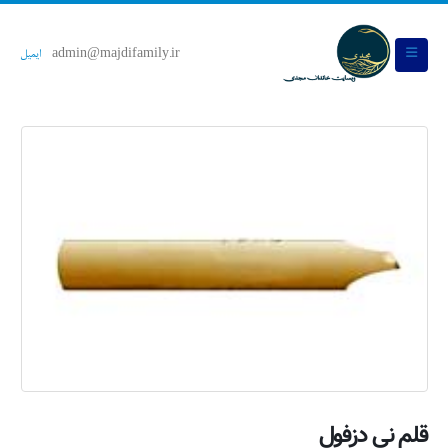
admin@majdifamily.ir
ایمیل
قلم نی دزفول