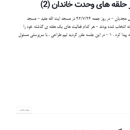
 حلقه های وحدت خاندان (2)
دومین جلسه ی هماهنگی هیات عزاداری محله ی قلعه - کوی مجدیان - در روز جمعه 92/7/26 در مسجد ایت الله مفید - مسجد
ته انتخاب شده بودند - هر کدام فعالیت های یک هفته ی گذشته خود را
تشریح کردند و سپس جلسه با بحث در مورد طراحی تکیه ادامه پیدا کرد . 1 - در این جلسه مقرر گردید تیم طراحی ، با سرپرستی مسئول
بیشتر بدانید...