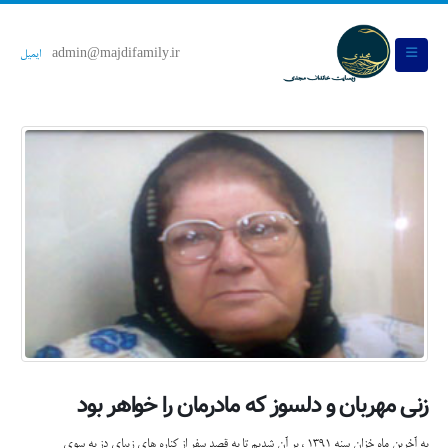
admin@majdifamily.ir
ایمیل
زنی مهربان و دلسوز که مادرمان را خواهر بود
به آخرین ماه خزان سنه 1391 ، بر آن شدیم تا به قصد سفر از کناره های زیبای دز به سوی